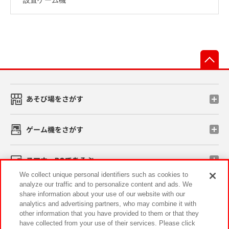
先
あそび場をさがす
ゲーム機をさがす
スマホ・PCであそぶ
We collect unique personal identifiers such as cookies to
analyze our traffic and to personalize content and ads. We
イベント・キャンペーン
share information about your use of our website with our
analytics and advertising partners, who may combine it with
other information that you have provided to them or that they
have collected from your use of their services. Please click