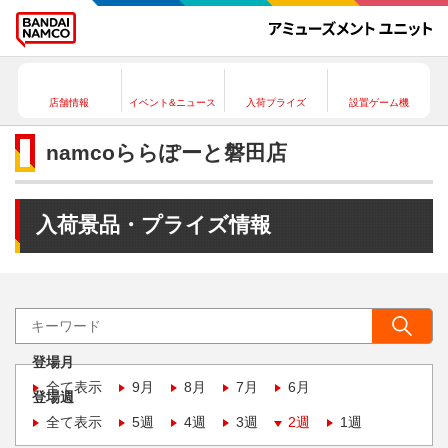
店舗情報
イベント&ニュース
入荷プライズ
設置ゲーム機
namcoららぽーと磐田店
入荷景品・プライズ情報
登場月
全て表示
9月
8月
7月
6月
登場週
全て表示
5週
4週
3週
2週
1週