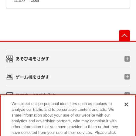
先
あそび場をさがす
ゲーム機をさがす
スマホ・PCであそぶ
We collect unique personal identifiers such as cookies to
analyze our traffic and to personalize content and ads. We
イベント・キャンペーン
share information about your use of our website with our
analytics and advertising partners, who may combine it with
other information that you have provided to them or that they
have collected from your use of their services. Please click