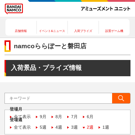
店舗情報
イベント&ニュース
入荷プライズ
設置ゲーム機
namcoららぽーと磐田店
入荷景品・プライズ情報
登場月
全て表示
9月
8月
7月
6月
登場週
全て表示
5週
4週
3週
2週
1週