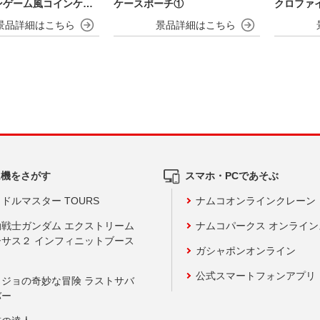
ンゲーム風コインケー
ケースポーチ①
クロファイ
otchi Paradise～
nniversa
ム機をさがす
スマホ・PCであそぶ
ドルマスター TOURS
ナムコオンラインクレーン
動戦士ガンダム エクストリーム
ナムコパークス オンライ
ーサス２ インフィニットブース
ガシャポンオンライン
公式スマートフォンアプリ
ョジョの奇妙な冒険 ラストサバ
バー