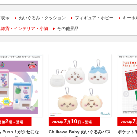
て表示
ぬいぐるみ・クッション
フィギュア・ホビー
キーホ
活雑貨・インテリア・小物
その他景品
2
7
10
7
月第
週～登場
2026年
月
日～登場
2026年
 Push！がクセにな
Chiikawa Baby ぬいぐるみパス
ポケット