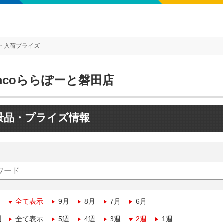
入荷プライズ
mcoららぽーと磐田店
景品・プライズ情報
月
全て表示
9月
8月
7月
6月
週
全て表示
5週
4週
3週
2週
1週