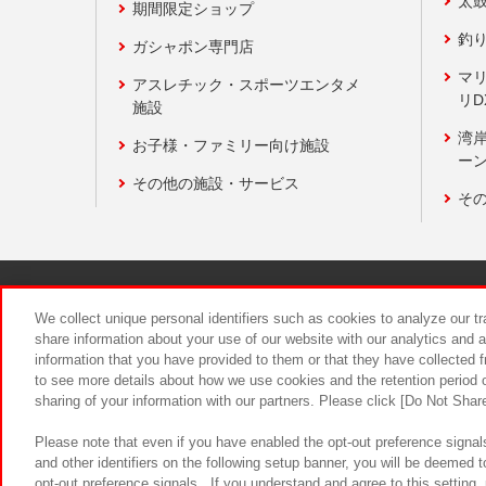
太
期間限定ショップ
釣
ガシャポン専門店
マ
アスレチック・スポーツエンタメ
リD
施設
湾
お子様・ファミリー向け施設
ーン
その他の施設・サービス
そ
関連会社
サステナビリティ
We collect unique personal identifiers such as cookies to analyze our t
share information about your use of our website with our analytics and 
information that you have provided to them or that they have collected f
食品のご提
to see more details about how we use cookies and the retention period o
sharing of your information with our partners. Please click [Do Not Shar
Please note that even if you have enabled the opt-out preference signals
and other identifiers on the following setup banner, you will be deemed 
opt-out preference signals . If you understand and agree to this setting