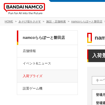
HOME
あそび場をさがす
施設・店舗検索
namcoららぽーと磐田店
na
namcoららぽーと磐田店
店舗情報
入荷
イベント&ニュース
入荷プライズ
設置ゲーム機
登場
登場