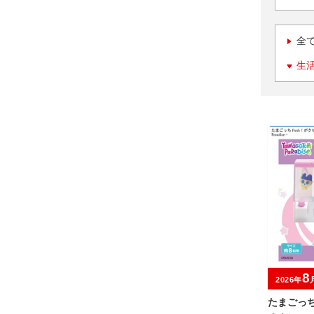
全
生
8
2026年
たまごっち