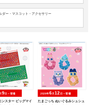
ルダー・マスコット・アクセサリー
9
6
12
月
日～登場
2026年
月
日～登場
モンスター ビッグマイ
たまごっち ぬいぐるみシュシュ