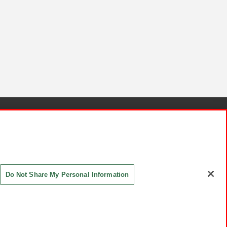
針と検証結果
お取引先さまとともに
お問い合わせ
Do Not Share My Personal Information
ASHIKI Co., Ltd. All Rights Reserved.