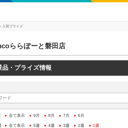
入荷プライズ
mcoららぽーと磐田店
景品・プライズ情報
月
全て表示
9月
8月
7月
6月
週
全て表示
5週
4週
3週
2週
1週