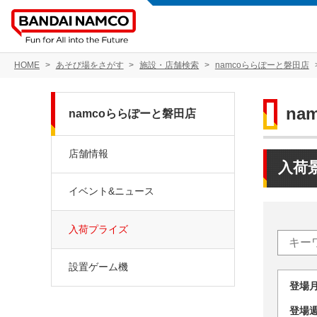
HOME
あそび場をさがす
施設・店舗検索
namcoららぽーと磐田店
na
namcoららぽーと磐田店
店舗情報
入荷
イベント&ニュース
入荷プライズ
設置ゲーム機
登場
登場