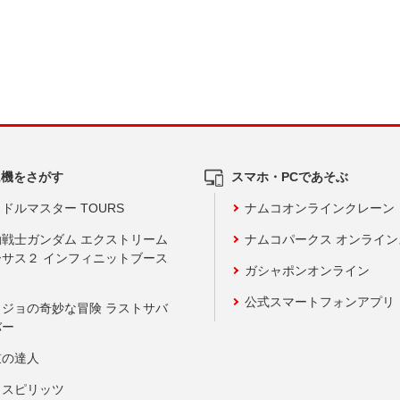
ム機をさがす
スマホ・PCであそぶ
ドルマスター TOURS
ナムコオンラインクレーン
動戦士ガンダム エクストリーム
ナムコパークス オンライ
ーサス２ インフィニットブース
ガシャポンオンライン
公式スマートフォンアプリ
ョジョの奇妙な冒険 ラストサバ
バー
鼓の達人
りスピリッツ