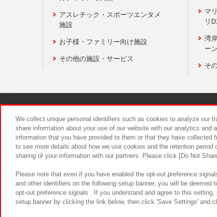
マ
アスレチック・スポーツエンタメ
リD
施設
湾
お子様・ファミリー向け施設
ーン
その他の施設・サービス
そ
関連会社
サステナビリティ
We collect unique personal identifiers such as cookies to analyze our t
share information about your use of our website with our analytics and 
information that you have provided to them or that they have collected f
食品のご提
to see more details about how we use cookies and the retention period o
sharing of your information with our partners. Please click [Do Not Shar
Please note that even if you have enabled the opt-out preference signals
and other identifiers on the following setup banner, you will be deemed 
opt-out preference signals . If you understand and agree to this setting
setup banner by clicking the link below, then click 'Save Settings' and c
©Bandai Namco Amusement Inc.
©Ba