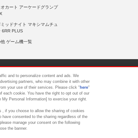
リオカート アーケードグランプ
X
岸ミッドナイト マキシマムチュ
 6RR PLUS
の他 ゲーム機一覧
サイトポリシー
プライバシーポリシー
ウェブアクセシビリティ方
raffic and to personalize content and ads. We
advertising partners, who may combine it with other
rom your use of their services. Please click "
here
"
供について
カスタマーハラスメント対応方針
よくあるご質問・
f each cookie. You have the right to opt out of our
e My Personal Information] to exercise your right.
 , if you choose to allow the sharing of cookies
to have consented to the sharing regardless of the
, please manage your consent on the following
lose the banner.
ndai Namco Amusement Lab Inc.
©Bandai Namco Experience Inc.
©HANAY