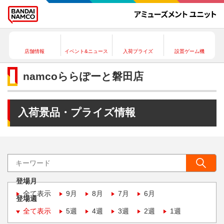
店舗情報
イベント&ニュース
入荷プライズ
設置ゲーム機
namcoららぽーと磐田店
入荷景品・プライズ情報
登場月
全て表示
9月
8月
7月
6月
登場週
全て表示
5週
4週
3週
2週
1週