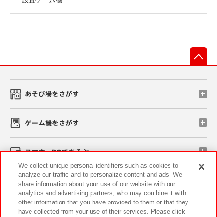
先
あそび場をさがす
ゲーム機をさがす
スマホ・PCであそぶ
We collect unique personal identifiers such as cookies to
analyze our traffic and to personalize content and ads. We
イベント・キャンペーン
share information about your use of our website with our
analytics and advertising partners, who may combine it with
other information that you have provided to them or that they
have collected from your use of their services. Please click