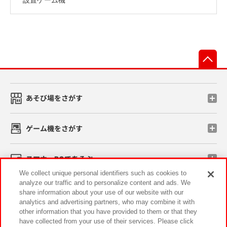
先
あそび場をさがす
ゲーム機をさがす
スマホ・PCであそぶ
We collect unique personal identifiers such as cookies to
analyze our traffic and to personalize content and ads. We
イベント・キャンペーン
share information about your use of our website with our
analytics and advertising partners, who may combine it with
other information that you have provided to them or that they
have collected from your use of their services. Please click