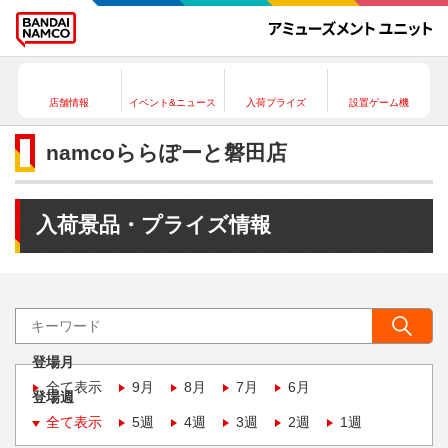
店舗情報
イベント&ニュース
入荷プライズ
設置ゲーム機
namcoららぽーと磐田店
入荷景品・プライズ情報
登場月
全て表示
9月
8月
7月
6月
登場週
全て表示
5週
4週
3週
2週
1週