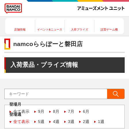
店舗情報
イベント&ニュース
入荷プライズ
設置ゲーム機
namcoららぽーと磐田店
入荷景品・プライズ情報
登場月
全て表示
9月
8月
7月
6月
登場週
全て表示
5週
4週
3週
2週
1週