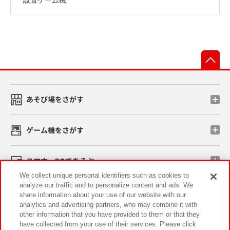
先
あそび場をさがす
ゲーム機をさがす
スマホ・PCであそぶ
We collect unique personal identifiers such as cookies to
analyze our traffic and to personalize content and ads. We
イベント・キャンペーン
share information about your use of our website with our
analytics and advertising partners, who may combine it with
other information that you have provided to them or that they
have collected from your use of their services. Please click