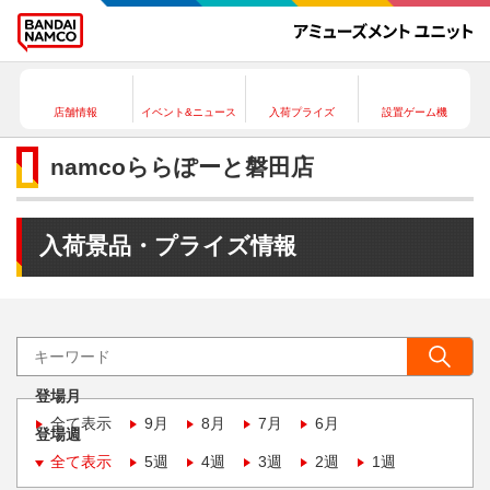
店舗情報
イベント&ニュース
入荷プライズ
設置ゲーム機
namcoららぽーと磐田店
入荷景品・プライズ情報
登場月
全て表示
9月
8月
7月
6月
登場週
全て表示
5週
4週
3週
2週
1週