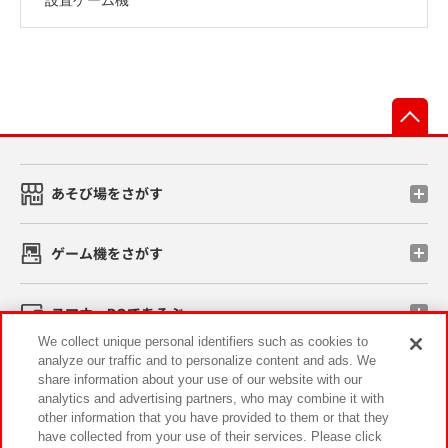
先
あそび場をさがす
ゲーム機をさがす
スマホ・PCであそぶ
We collect unique personal identifiers such as cookies to
analyze our traffic and to personalize content and ads. We
イベント・キャンペーン
share information about your use of our website with our
analytics and advertising partners, who may combine it with
other information that you have provided to them or that they
have collected from your use of their services. Please click