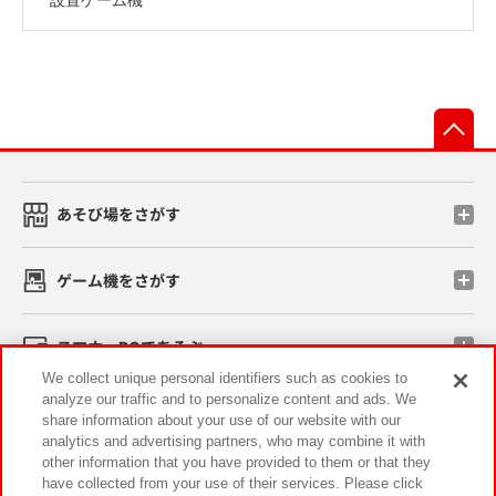
先
あそび場をさがす
ゲーム機をさがす
スマホ・PCであそぶ
We collect unique personal identifiers such as cookies to
analyze our traffic and to personalize content and ads. We
イベント・キャンペーン
share information about your use of our website with our
analytics and advertising partners, who may combine it with
other information that you have provided to them or that they
have collected from your use of their services. Please click