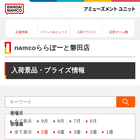
店舗情報
イベント&ニュース
入荷プライズ
設置ゲーム機
namcoららぽーと磐田店
入荷景品・プライズ情報
登場月
全て表示
9月
8月
7月
6月
登場週
全て表示
5週
4週
3週
2週
1週