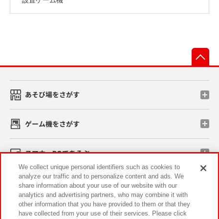
先
あそび場をさがす
ゲーム機をさがす
スマホ・PCであそぶ
We collect unique personal identifiers such as cookies to
analyze our traffic and to personalize content and ads. We
イベント・キャンペーン
share information about your use of our website with our
analytics and advertising partners, who may combine it with
other information that you have provided to them or that they
have collected from your use of their services. Please click