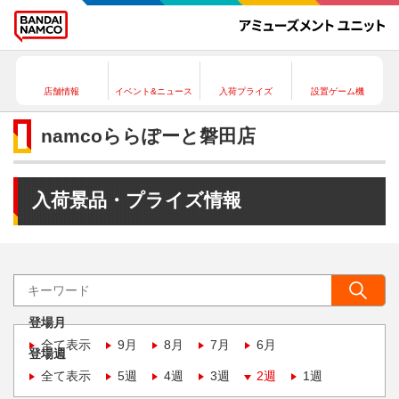
店舗情報
イベント&ニュース
入荷プライズ
設置ゲーム機
namcoららぽーと磐田店
入荷景品・プライズ情報
登場月
全て表示
9月
8月
7月
6月
登場週
全て表示
5週
4週
3週
2週
1週