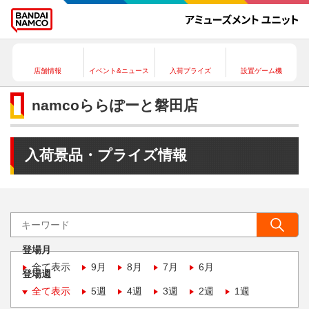
店舗情報
イベント&ニュース
入荷プライズ
設置ゲーム機
namcoららぽーと磐田店
入荷景品・プライズ情報
登場月
全て表示
9月
8月
7月
6月
登場週
全て表示
5週
4週
3週
2週
1週