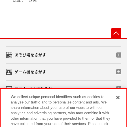
先
あそび場をさがす
ゲーム機をさがす
スマホ・PCであそぶ
We collect unique personal identifiers such as cookies to
analyze our traffic and to personalize content and ads. We
イベント・キャンペーン
share information about your use of our website with our
analytics and advertising partners, who may combine it with
other information that you have provided to them or that they
have collected from your use of their services. Please click