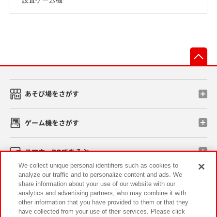
先
あそび場をさがす
ゲーム機をさがす
スマホ・PCであそぶ
We collect unique personal identifiers such as cookies to
analyze our traffic and to personalize content and ads. We
イベント・キャンペーン
share information about your use of our website with our
analytics and advertising partners, who may combine it with
other information that you have provided to them or that they
have collected from your use of their services. Please click