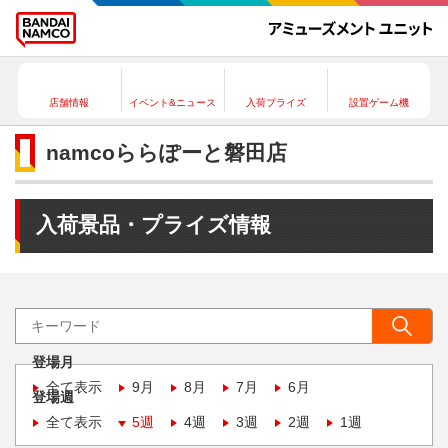
店舗情報
イベント&ニュース
入荷プライズ
設置ゲーム機
namcoららぽーと磐田店
入荷景品・プライズ情報
登場月
全て表示
9月
8月
7月
6月
登場週
全て表示
5週
4週
3週
2週
1週