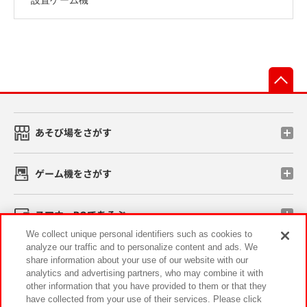
先
あそび場をさがす
ゲーム機をさがす
スマホ・PCであそぶ
We collect unique personal identifiers such as cookies to
analyze our traffic and to personalize content and ads. We
イベント・キャンペーン
share information about your use of our website with our
analytics and advertising partners, who may combine it with
other information that you have provided to them or that they
have collected from your use of their services. Please click