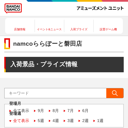
店舗情報
イベント&ニュース
入荷プライズ
設置ゲーム機
namcoららぽーと磐田店
入荷景品・プライズ情報
登場月
全て表示
9月
8月
7月
6月
登場週
全て表示
5週
4週
3週
2週
1週