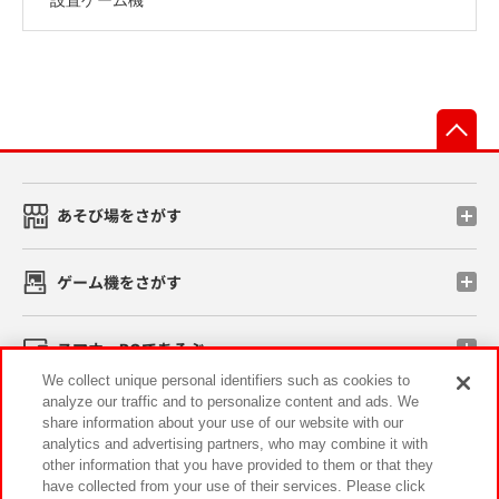
先
あそび場をさがす
ゲーム機をさがす
スマホ・PCであそぶ
We collect unique personal identifiers such as cookies to
analyze our traffic and to personalize content and ads. We
イベント・キャンペーン
share information about your use of our website with our
analytics and advertising partners, who may combine it with
other information that you have provided to them or that they
have collected from your use of their services. Please click