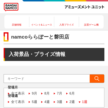
店舗情報
イベント&ニュース
入荷プライズ
設置ゲーム機
namcoららぽーと磐田店
入荷景品・プライズ情報
登場月
全て表示
9月
8月
7月
6月
登場週
全て表示
5週
4週
3週
2週
1週