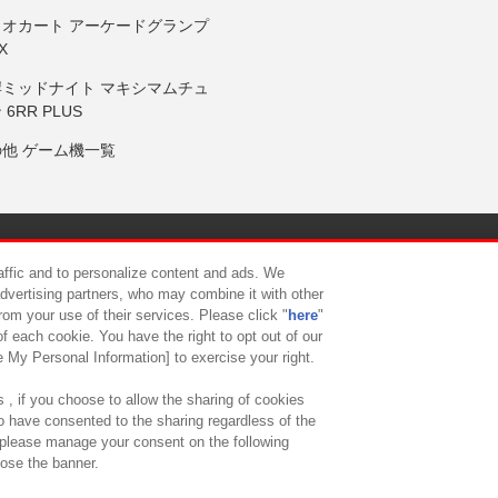
リオカート アーケードグランプ
X
岸ミッドナイト マキシマムチュ
 6RR PLUS
の他 ゲーム機一覧
サイトポリシー
プライバシーポリシー
ウェブアクセシビリティ方
raffic and to personalize content and ads. We
advertising partners, who may combine it with other
rom your use of their services. Please click "
here
"
供について
カスタマーハラスメント対応方針
よくあるご質問・
f each cookie. You have the right to opt out of our
e My Personal Information] to exercise your right.
 , if you choose to allow the sharing of cookies
to have consented to the sharing regardless of the
, please manage your consent on the following
lose the banner.
ndai Namco Amusement Lab Inc.
©Bandai Namco Experience Inc.
©HANAY