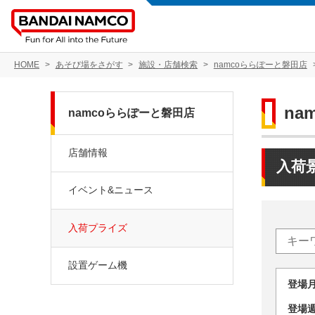
HOME
あそび場をさがす
施設・店舗検索
namcoららぽーと磐田店
na
namcoららぽーと磐田店
店舗情報
入荷
イベント&ニュース
入荷プライズ
設置ゲーム機
登場
登場