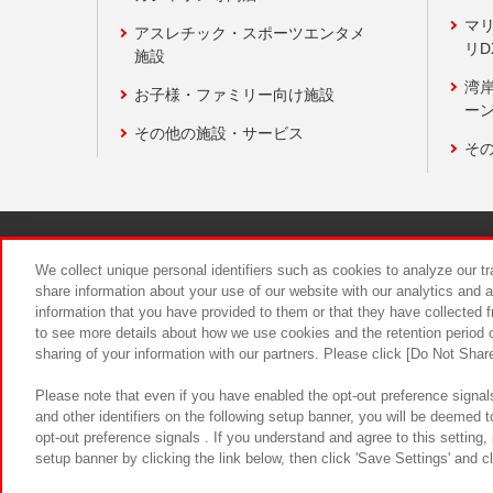
マ
アスレチック・スポーツエンタメ
リD
施設
湾
お子様・ファミリー向け施設
ーン
その他の施設・サービス
そ
関連会社
サステナビリティ
We collect unique personal identifiers such as cookies to analyze our t
share information about your use of our website with our analytics and 
information that you have provided to them or that they have collected f
食品のご提
to see more details about how we use cookies and the retention period o
sharing of your information with our partners. Please click [Do Not Shar
Please note that even if you have enabled the opt-out preference signals
and other identifiers on the following setup banner, you will be deemed 
opt-out preference signals . If you understand and agree to this setting
setup banner by clicking the link below, then click 'Save Settings' and c
©Bandai Namco Amusement Inc.
©Ba