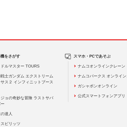
ム機をさがす
スマホ・PCであそぶ
ドルマスター TOURS
ナムコオンラインクレーン
動戦士ガンダム エクストリーム
ナムコパークス オンライ
ーサス２ インフィニットブース
ガシャポンオンライン
公式スマートフォンアプリ
ョジョの奇妙な冒険 ラストサバ
バー
鼓の達人
りスピリッツ