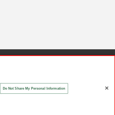
針と検証結果
お取引先さまとともに
お問い合わせ
Do Not Share My Personal Information
ASHIKI Co., Ltd. All Rights Reserved.