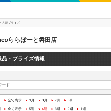
入荷プライズ
mcoららぽーと磐田店
景品・プライズ情報
月
全て表示
9月
8月
7月
6月
週
全て表示
5週
4週
3週
2週
1週