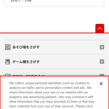
先
あそび場をさがす
ゲーム機をさがす
スマホ・PCであそぶ
We collect unique personal identifiers such as cookies to
analyze our traffic and to personalize content and ads. We
イベント・キャンペーン
share information about your use of our website with our
analytics and advertising partners, who may combine it with
other information that you have provided to them or that they
have collected from your use of their services. Please click