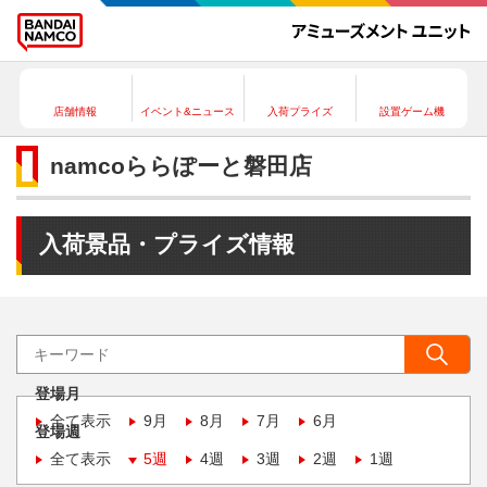
店舗情報
イベント&ニュース
入荷プライズ
設置ゲーム機
namcoららぽーと磐田店
入荷景品・プライズ情報
登場月
全て表示
9月
8月
7月
6月
登場週
全て表示
5週
4週
3週
2週
1週