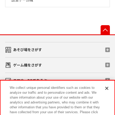
先
あそび場をさがす
ゲーム機をさがす
スマホ・PCであそぶ
We collect unique personal identifiers such as cookies to
analyze our traffic and to personalize content and ads. We
イベント・キャンペーン
share information about your use of our website with our
analytics and advertising partners, who may combine it with
other information that you have provided to them or that they
have collected from your use of their services. Please click