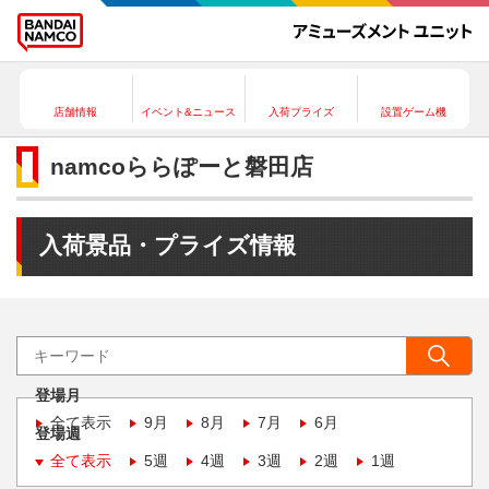
店舗情報
イベント&ニュース
入荷プライズ
設置ゲーム機
namcoららぽーと磐田店
入荷景品・プライズ情報
登場月
全て表示
9月
8月
7月
6月
登場週
全て表示
5週
4週
3週
2週
1週