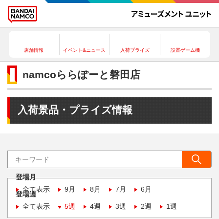
店舗情報
イベント&ニュース
入荷プライズ
設置ゲーム機
namcoららぽーと磐田店
入荷景品・プライズ情報
登場月
全て表示
9月
8月
7月
6月
登場週
全て表示
5週
4週
3週
2週
1週