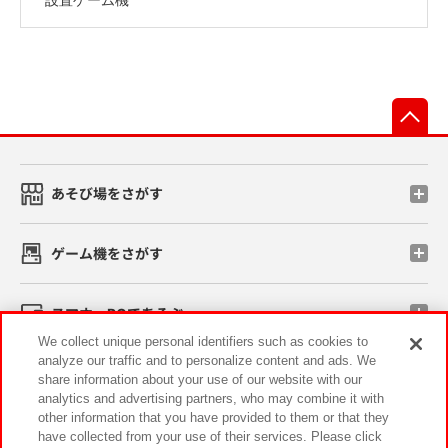
先
あそび場をさがす
ゲーム機をさがす
スマホ・PCであそぶ
We collect unique personal identifiers such as cookies to
analyze our traffic and to personalize content and ads. We
イベント・キャンペーン
share information about your use of our website with our
analytics and advertising partners, who may combine it with
other information that you have provided to them or that they
have collected from your use of their services. Please click