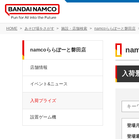
HOME
あそび場をさがす
施設・店舗検索
namcoららぽーと磐田店
na
namcoららぽーと磐田店
店舗情報
入荷
イベント&ニュース
入荷プライズ
設置ゲーム機
登場
登場