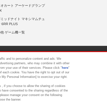
リオカート アーケードグランプ
X
岸ミッドナイト マキシマムチュ
 6RR PLUS
の他 ゲーム機一覧
サイトポリシー
プライバシーポリシー
ウェブアクセシビリティ方
raffic and to personalize content and ads. We
advertising partners, who may combine it with other
rom your use of their services. Please click "
here
"
供について
カスタマーハラスメント対応方針
よくあるご質問・
f each cookie. You have the right to opt out of our
e My Personal Information] to exercise your right.
 , if you choose to allow the sharing of cookies
to have consented to the sharing regardless of the
, please manage your consent on the following
lose the banner.
ndai Namco Amusement Lab Inc.
©Bandai Namco Experience Inc.
©HANAY