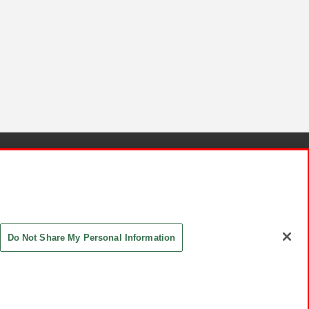
針と検証結果
お取引先さまとともに
お問い合わせ
Do Not Share My Personal Information
ASHIKI Co., Ltd. All Rights Reserved.