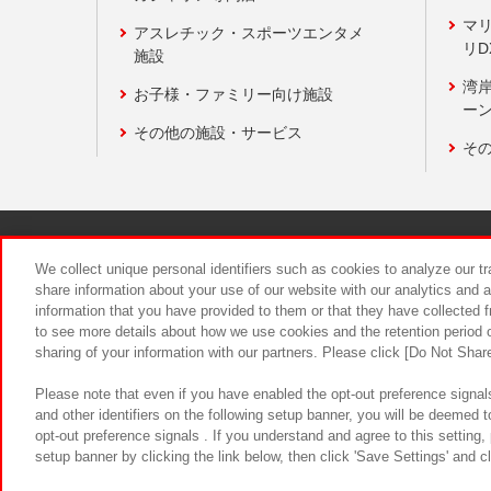
マ
アスレチック・スポーツエンタメ
リD
施設
湾
お子様・ファミリー向け施設
ーン
その他の施設・サービス
そ
関連会社
サステナビリティ
We collect unique personal identifiers such as cookies to analyze our t
share information about your use of our website with our analytics and 
information that you have provided to them or that they have collected f
食品のご提
to see more details about how we use cookies and the retention period o
sharing of your information with our partners. Please click [Do Not Shar
Please note that even if you have enabled the opt-out preference signals
and other identifiers on the following setup banner, you will be deemed 
opt-out preference signals . If you understand and agree to this setting
setup banner by clicking the link below, then click 'Save Settings' and c
©Bandai Namco Amusement Inc.
©Ba