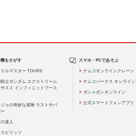
ム機をさがす
スマホ・PCであそぶ
ドルマスター TOURS
ナムコオンラインクレーン
動戦士ガンダム エクストリーム
ナムコパークス オンライ
ーサス２ インフィニットブース
ガシャポンオンライン
公式スマートフォンアプリ
ョジョの奇妙な冒険 ラストサバ
バー
鼓の達人
りスピリッツ