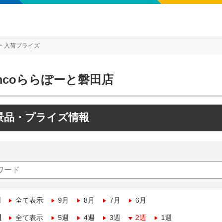
入荷プライズ
mcoららぽーと磐田店
景品・プライズ情報
月
全て表示
9月
8月
7月
6月
週
全て表示
5週
4週
3週
2週
1週