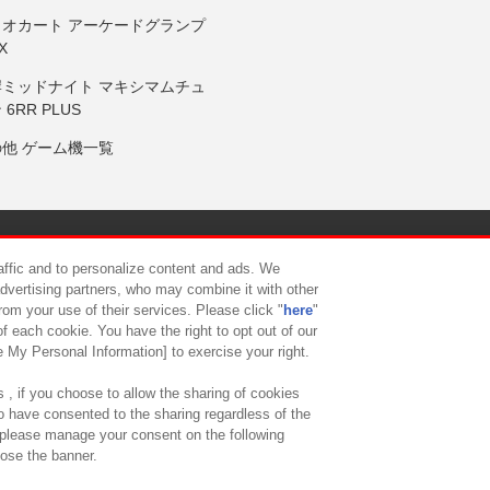
リオカート アーケードグランプ
X
岸ミッドナイト マキシマムチュ
 6RR PLUS
の他 ゲーム機一覧
サイトポリシー
プライバシーポリシー
ウェブアクセシビリティ方
raffic and to personalize content and ads. We
advertising partners, who may combine it with other
rom your use of their services. Please click "
here
"
供について
カスタマーハラスメント対応方針
よくあるご質問・
f each cookie. You have the right to opt out of our
e My Personal Information] to exercise your right.
 , if you choose to allow the sharing of cookies
to have consented to the sharing regardless of the
, please manage your consent on the following
lose the banner.
ndai Namco Amusement Lab Inc.
©Bandai Namco Experience Inc.
©HANAY