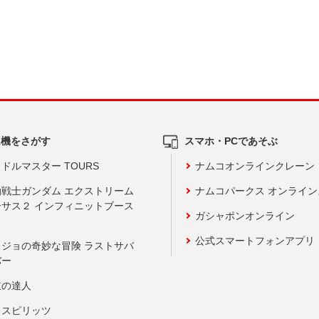
ム機をさがす
スマホ・PCであそぶ
ドルマスター TOURS
ナムコオンラインクレーン
動戦士ガンダム エクストリーム
ナムコパークス オンライ
ーサス２ インフィニットブース
ガシャポンオンライン
公式スマートフォンアプリ
ョジョの奇妙な冒険 ラストサバ
バー
鼓の達人
りスピリッツ