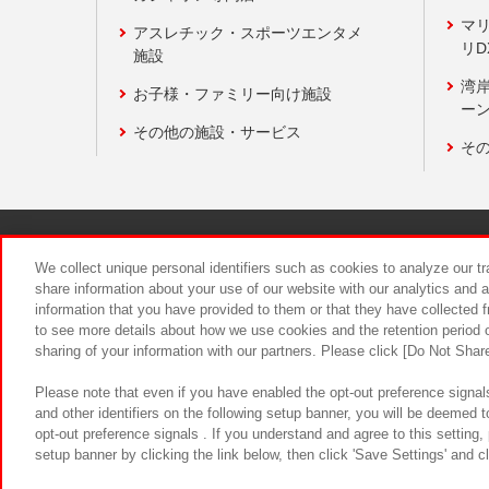
マ
アスレチック・スポーツエンタメ
リD
施設
湾
お子様・ファミリー向け施設
ーン
その他の施設・サービス
そ
関連会社
サステナビリティ
We collect unique personal identifiers such as cookies to analyze our t
share information about your use of our website with our analytics and 
information that you have provided to them or that they have collected f
食品のご提
to see more details about how we use cookies and the retention period o
sharing of your information with our partners. Please click [Do Not Shar
Please note that even if you have enabled the opt-out preference signals
and other identifiers on the following setup banner, you will be deemed 
opt-out preference signals . If you understand and agree to this setting
setup banner by clicking the link below, then click 'Save Settings' and c
©Bandai Namco Amusement Inc.
©Ba