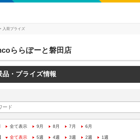
入荷プライズ
mcoららぽーと磐田店
景品・プライズ情報
月
全て表示
9月
8月
7月
6月
週
全て表示
5週
4週
3週
2週
1週