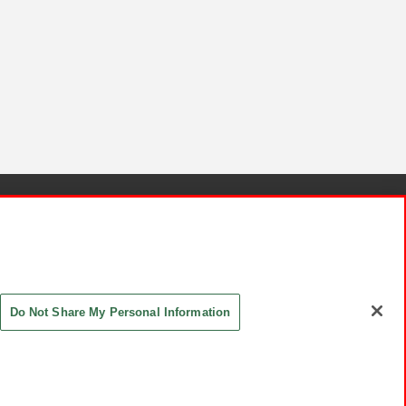
針と検証結果
お取引先さまとともに
お問い合わせ
Do Not Share My Personal Information
ASHIKI Co., Ltd. All Rights Reserved.