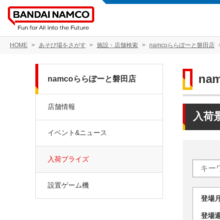
HOME
あそび場をさがす
施設・店舗検索
namcoららぽーと磐田店
na
namcoららぽーと磐田店
店舗情報
入荷
イベント&ニュース
入荷プライズ
設置ゲーム機
登場
登場