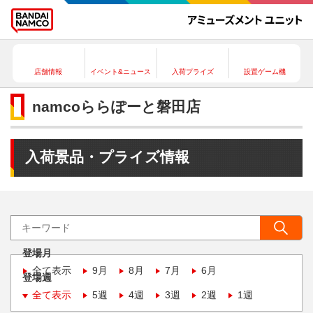
店舗情報
イベント&ニュース
入荷プライズ
設置ゲーム機
namcoららぽーと磐田店
入荷景品・プライズ情報
登場月
全て表示
9月
8月
7月
6月
登場週
全て表示
5週
4週
3週
2週
1週