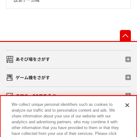
先
あそび場をさがす
ゲーム機をさがす
スマホ・PCであそぶ
We collect unique personal identifiers such as cookies to
analyze our traffic and to personalize content and ads. We
イベント・キャンペーン
share information about your use of our website with our
analytics and advertising partners, who may combine it with
other information that you have provided to them or that they
have collected from your use of their services. Please click