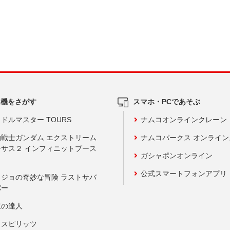
ム機をさがす
スマホ・PCであそぶ
ドルマスター TOURS
ナムコオンラインクレーン
動戦士ガンダム エクストリーム
ナムコパークス オンライ
ーサス２ インフィニットブース
ガシャポンオンライン
公式スマートフォンアプリ
ョジョの奇妙な冒険 ラストサバ
バー
鼓の達人
りスピリッツ