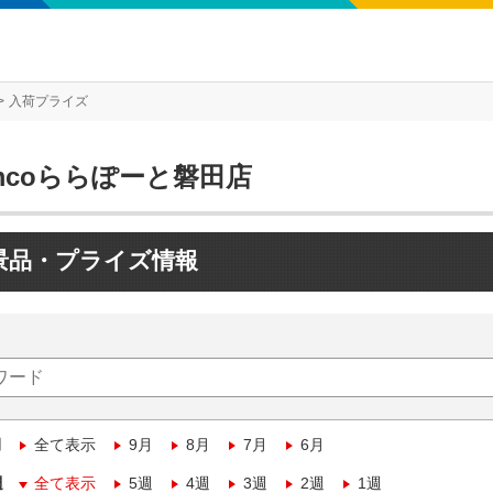
入荷プライズ
mcoららぽーと磐田店
景品・プライズ情報
月
全て表示
9月
8月
7月
6月
週
全て表示
5週
4週
3週
2週
1週