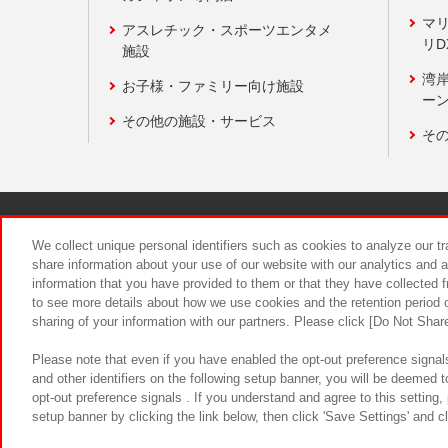
マ
アスレチック・スポーツエンタメ
リD
施設
湾
お子様・ファミリー向け施設
ーン
その他の施設・サービス
そ
関連会社
サステナビリティ
We collect unique personal identifiers such as cookies to analyze our t
share information about your use of our website with our analytics and 
information that you have provided to them or that they have collected f
食品のご提
to see more details about how we use cookies and the retention period o
sharing of your information with our partners. Please click [Do Not Shar
Please note that even if you have enabled the opt-out preference signals
and other identifiers on the following setup banner, you will be deemed 
opt-out preference signals . If you understand and agree to this setting
setup banner by clicking the link below, then click 'Save Settings' and c
©Bandai Namco Amusement Inc.
©Ba