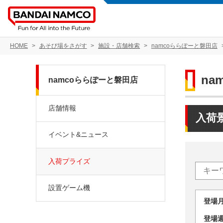
HOME
あそび場をさがす
施設・店舗検索
namcoららぽーと磐田店
na
namcoららぽーと磐田店
店舗情報
入荷
イベント&ニュース
入荷プライズ
設置ゲーム機
登場
登場