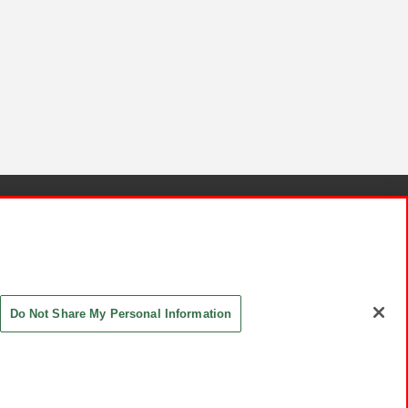
針と検証結果
お取引先さまとともに
お問い合わせ
Do Not Share My Personal Information
ASHIKI Co., Ltd. All Rights Reserved.