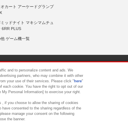
リオカート アーケードグランプ
X
岸ミッドナイト マキシマムチュ
 6RR PLUS
の他 ゲーム機一覧
サイトポリシー
プライバシーポリシー
ウェブアクセシビリティ方
raffic and to personalize content and ads. We
advertising partners, who may combine it with other
rom your use of their services. Please click "
here
"
供について
カスタマーハラスメント対応方針
よくあるご質問・
f each cookie. You have the right to opt out of our
e My Personal Information] to exercise your right.
 , if you choose to allow the sharing of cookies
to have consented to the sharing regardless of the
, please manage your consent on the following
lose the banner.
ndai Namco Amusement Lab Inc.
©Bandai Namco Experience Inc.
©HANAY