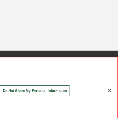
針と検証結果
お取引先さまとともに
お問い合わせ
Do Not Share My Personal Information
ASHIKI Co., Ltd. All Rights Reserved.