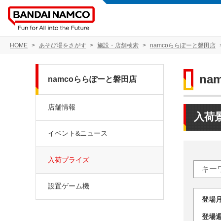
HOME
あそび場をさがす
施設・店舗検索
namcoららぽーと磐田店
na
namcoららぽーと磐田店
店舗情報
入荷
イベント&ニュース
入荷プライズ
設置ゲーム機
登場
登場