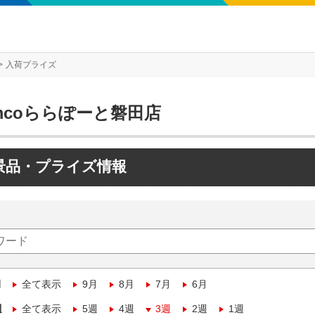
入荷プライズ
mcoららぽーと磐田店
景品・プライズ情報
月
全て表示
9月
8月
7月
6月
週
全て表示
5週
4週
3週
2週
1週