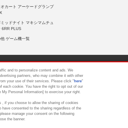
リオカート アーケードグランプ
X
岸ミッドナイト マキシマムチュ
 6RR PLUS
の他 ゲーム機一覧
サイトポリシー
プライバシーポリシー
ウェブアクセシビリティ方
raffic and to personalize content and ads. We
advertising partners, who may combine it with other
rom your use of their services. Please click "
here
"
供について
カスタマーハラスメント対応方針
よくあるご質問・
f each cookie. You have the right to opt out of our
e My Personal Information] to exercise your right.
 , if you choose to allow the sharing of cookies
to have consented to the sharing regardless of the
, please manage your consent on the following
lose the banner.
ndai Namco Amusement Lab Inc.
©Bandai Namco Experience Inc.
©HANAY