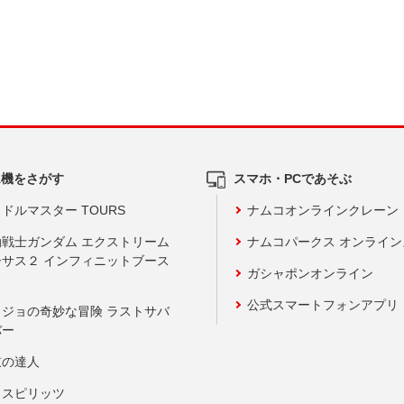
ム機をさがす
スマホ・PCであそぶ
ドルマスター TOURS
ナムコオンラインクレーン
動戦士ガンダム エクストリーム
ナムコパークス オンライ
ーサス２ インフィニットブース
ガシャポンオンライン
公式スマートフォンアプリ
ョジョの奇妙な冒険 ラストサバ
バー
鼓の達人
りスピリッツ