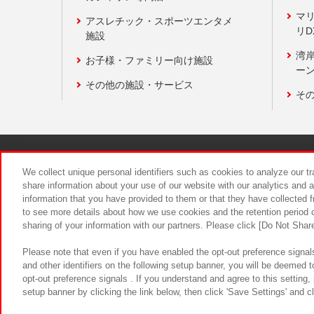
マ
アスレチック・スポーツエンタメ
リD
施設
湾
お子様・ファミリー向け施設
ーン
その他の施設・サービス
そ
関連会社
サステナビリティ
We collect unique personal identifiers such as cookies to analyze our t
share information about your use of our website with our analytics and 
information that you have provided to them or that they have collected f
食品のご提
to see more details about how we use cookies and the retention period o
sharing of your information with our partners. Please click [Do Not Shar
Please note that even if you have enabled the opt-out preference signals
and other identifiers on the following setup banner, you will be deemed 
opt-out preference signals . If you understand and agree to this setting
setup banner by clicking the link below, then click 'Save Settings' and c
©Bandai Namco Amusement Inc.
©Ba