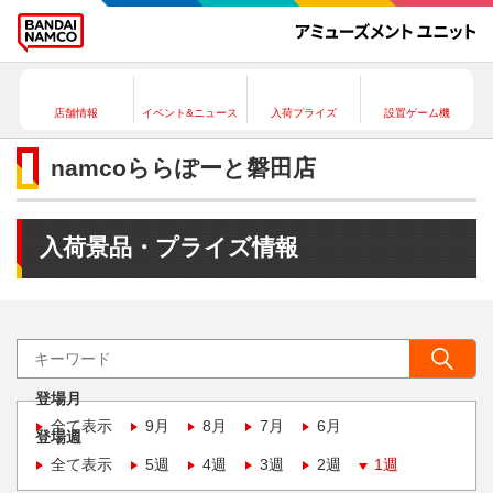
店舗情報
イベント&ニュース
入荷プライズ
設置ゲーム機
namcoららぽーと磐田店
入荷景品・プライズ情報
登場月
全て表示
9月
8月
7月
6月
登場週
全て表示
5週
4週
3週
2週
1週