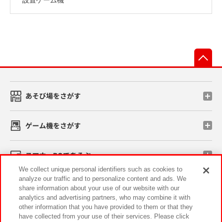
先
あそび場をさがす
ゲーム機をさがす
スマホ・PCであそぶ
We collect unique personal identifiers such as cookies to
analyze our traffic and to personalize content and ads. We
イベント・キャンペーン
share information about your use of our website with our
analytics and advertising partners, who may combine it with
other information that you have provided to them or that they
have collected from your use of their services. Please click