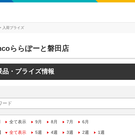
入荷プライズ
mcoららぽーと磐田店
景品・プライズ情報
月
全て表示
9月
8月
7月
6月
週
全て表示
5週
4週
3週
2週
1週