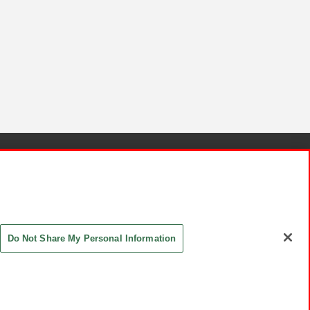
針と検証結果
お取引先さまとともに
お問い合わせ
Do Not Share My Personal Information
ASHIKI Co., Ltd. All Rights Reserved.