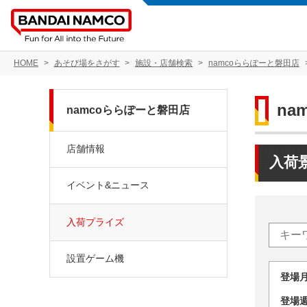
HOME
あそび場をさがす
施設・店舗検索
namcoららぽーと磐田店
na
namcoららぽーと磐田店
店舗情報
入荷
イベント&ニュース
入荷プライズ
設置ゲーム機
登場
登場