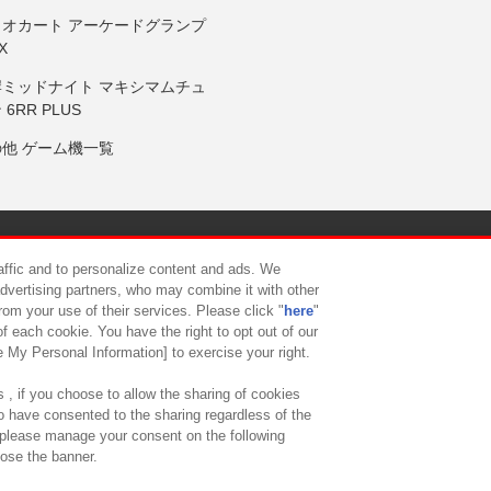
リオカート アーケードグランプ
X
岸ミッドナイト マキシマムチュ
 6RR PLUS
の他 ゲーム機一覧
サイトポリシー
プライバシーポリシー
ウェブアクセシビリティ方
raffic and to personalize content and ads. We
advertising partners, who may combine it with other
rom your use of their services. Please click "
here
"
供について
カスタマーハラスメント対応方針
よくあるご質問・
f each cookie. You have the right to opt out of our
e My Personal Information] to exercise your right.
 , if you choose to allow the sharing of cookies
to have consented to the sharing regardless of the
, please manage your consent on the following
lose the banner.
ndai Namco Amusement Lab Inc.
©Bandai Namco Experience Inc.
©HANAY