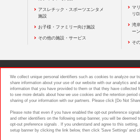
マ
アスレチック・スポーツエンタメ
リD
施設
湾
お子様・ファミリー向け施設
ーン
その他の施設・サービス
そ
関連会社
サステナビリティ
We collect unique personal identifiers such as cookies to analyze our t
share information about your use of our website with our analytics and 
information that you have provided to them or that they have collected f
食品のご提
to see more details about how we use cookies and the retention period o
sharing of your information with our partners. Please click [Do Not Shar
Please note that even if you have enabled the opt-out preference signals
and other identifiers on the following setup banner, you will be deemed 
opt-out preference signals . If you understand and agree to this setting
setup banner by clicking the link below, then click 'Save Settings' and c
©Bandai Namco Amusement Inc.
©Ba