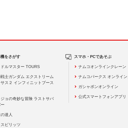
ム機をさがす
スマホ・PCであそぶ
ドルマスター TOURS
ナムコオンラインクレーン
動戦士ガンダム エクストリーム
ナムコパークス オンライ
ーサス２ インフィニットブース
ガシャポンオンライン
公式スマートフォンアプリ
ョジョの奇妙な冒険 ラストサバ
バー
鼓の達人
りスピリッツ