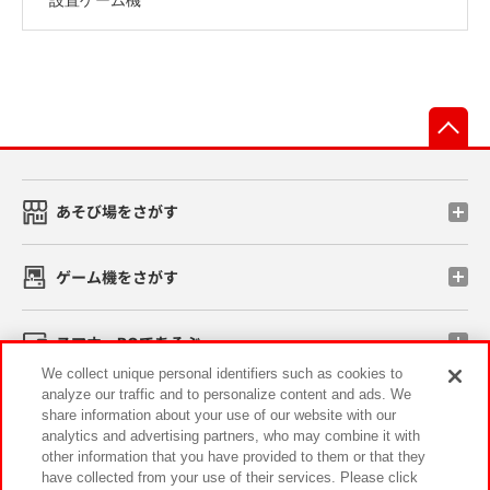
先
あそび場をさがす
ゲーム機をさがす
スマホ・PCであそぶ
We collect unique personal identifiers such as cookies to
analyze our traffic and to personalize content and ads. We
イベント・キャンペーン
share information about your use of our website with our
analytics and advertising partners, who may combine it with
other information that you have provided to them or that they
have collected from your use of their services. Please click