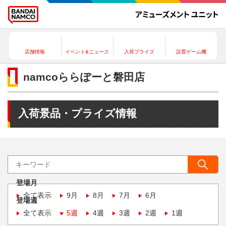
店舗情報
イベント&ニュース
入荷プライズ
設置ゲーム機
namcoららぽーと磐田店
入荷景品・プライズ情報
登場月
全て表示
9月
8月
7月
6月
登場週
全て表示
5週
4週
3週
2週
1週