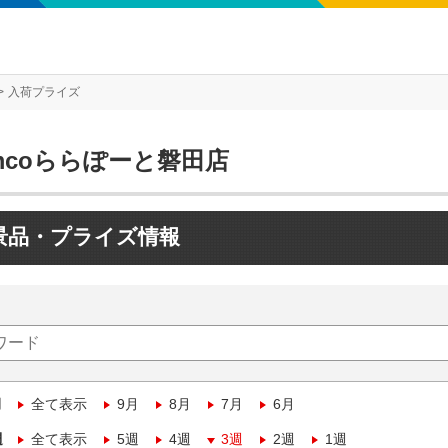
入荷プライズ
mcoららぽーと磐田店
景品・プライズ情報
月
全て表示
9月
8月
7月
6月
週
全て表示
5週
4週
3週
2週
1週