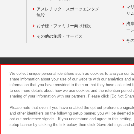
マ
アスレチック・スポーツエンタメ
リD
施設
湾
お子様・ファミリー向け施設
ーン
その他の施設・サービス
そ
関連会社
サステナビリティ
We collect unique personal identifiers such as cookies to analyze our t
share information about your use of our website with our analytics and 
information that you have provided to them or that they have collected f
食品のご提
to see more details about how we use cookies and the retention period o
sharing of your information with our partners. Please click [Do Not Shar
Please note that even if you have enabled the opt-out preference signals
and other identifiers on the following setup banner, you will be deemed 
opt-out preference signals . If you understand and agree to this setting
setup banner by clicking the link below, then click 'Save Settings' and c
©Bandai Namco Amusement Inc.
©Ba