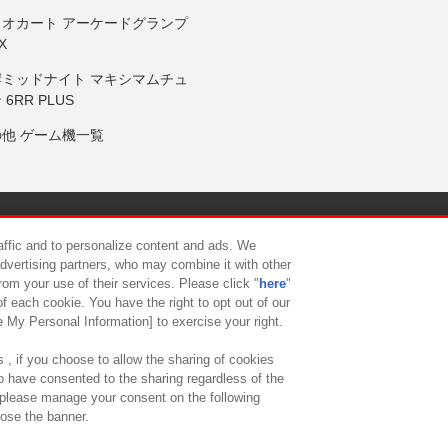
リオカート アーケードグランプ
X
岸ミッドナイト マキシマムチュ
 6RR PLUS
の他 ゲーム機一覧
サイトポリシー
プライバシーポリシー
ウェブアクセシビリティ方
raffic and to personalize content and ads. We
advertising partners, who may combine it with other
rom your use of their services. Please click "
here
"
供について
カスタマーハラスメント対応方針
よくあるご質問・
f each cookie. You have the right to opt out of our
e My Personal Information] to exercise your right.
 , if you choose to allow the sharing of cookies
to have consented to the sharing regardless of the
, please manage your consent on the following
lose the banner.
ndai Namco Amusement Lab Inc.
©Bandai Namco Experience Inc.
©HANAY