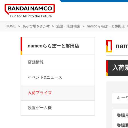
HOME
あそび場をさがす
施設・店舗検索
namcoららぽーと磐田店
na
namcoららぽーと磐田店
店舗情報
入荷
イベント&ニュース
入荷プライズ
設置ゲーム機
登場
登場