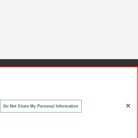
針と検証結果
お取引先さまとともに
お問い合わせ
Do Not Share My Personal Information
ASHIKI Co., Ltd. All Rights Reserved.