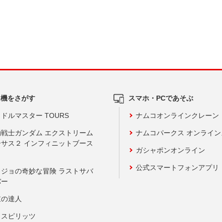
ム機をさがす
スマホ・PCであそぶ
ドルマスター TOURS
ナムコオンラインクレーン
動戦士ガンダム エクストリーム
ナムコパークス オンライ
ーサス２ インフィニットブース
ガシャポンオンライン
公式スマートフォンアプリ
ョジョの奇妙な冒険 ラストサバ
バー
鼓の達人
りスピリッツ