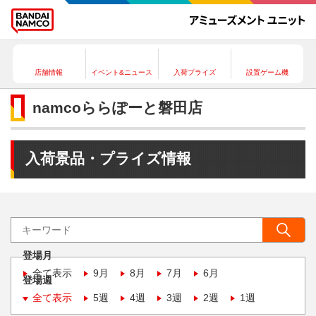
店舗情報
イベント&ニュース
入荷プライズ
設置ゲーム機
namcoららぽーと磐田店
入荷景品・プライズ情報
登場月
全て表示
9月
8月
7月
6月
登場週
全て表示
5週
4週
3週
2週
1週