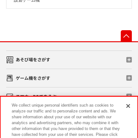
先
あそび場をさがす
ゲーム機をさがす
スマホ・PCであそぶ
We collect unique personal identifiers such as cookies to
analyze our traffic and to personalize content and ads. We
イベント・キャンペーン
share information about your use of our website with our
analytics and advertising partners, who may combine it with
other information that you have provided to them or that they
have collected from your use of their services. Please click