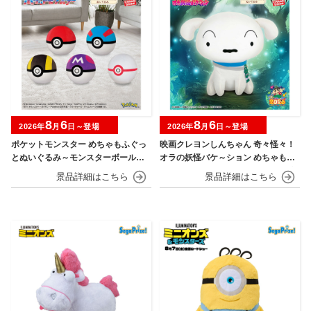
8
6
8
6
2026年
月
日～登場
2026年
月
日～登場
ポケットモンスター めちゃもふぐっ
映画クレヨンしんちゃん 奇々怪々！
とぬいぐるみ～モンスターボール・
オラの妖怪バケ～ション めちゃもふ
スーパーボール・ハイパーボール・
ぐっとぬいぐるみ～おすわりポーズ
マスターボール・プレミアボール～
のシロ～