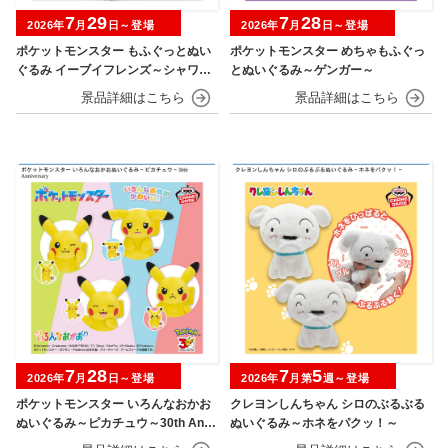
7
29
7
28
2026年
月
日～登場
2026年
月
日～登場
ポケットモンスター もふぐっとぬい
ポケットモンスター めちゃもふぐっ
ぐるみ イーブイフレンズ～シャワー
とぬいぐるみ～ゲンガー～
ズ・グレイシア～おひるねver.
7
28
7
5
2026年
月
日～登場
2026年
月第
週～登場
ポケットモンスター いろんなおかお
クレヨンしんちゃん シロのぶるぶる
ぬいぐるみ～ピカチュウ～30th Anni
ぬいぐるみ～ホネをパクッ！～
versary