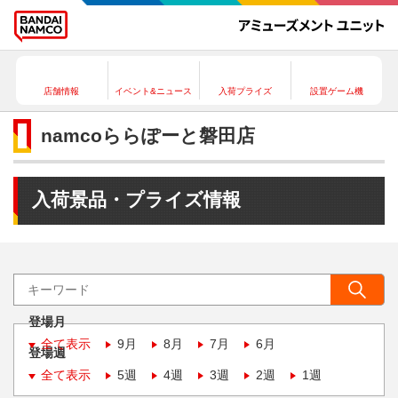
店舗情報
イベント&ニュース
入荷プライズ
設置ゲーム機
namcoららぽーと磐田店
入荷景品・プライズ情報
登場月
全て表示
9月
8月
7月
6月
登場週
全て表示
5週
4週
3週
2週
1週