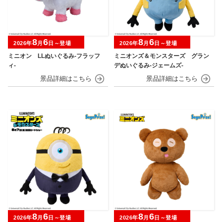
8
6
8
6
2026年
月
日～登場
2026年
月
日～登場
ミニオン LLぬいぐるみ‐フラッフ
ミニオンズ＆モンスターズ グラン
ィ‐
デぬいぐるみ‐ジェームズ‐
8
6
8
6
2026年
月
日～登場
2026年
月
日～登場