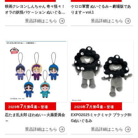
映画クレヨンしんちゃん 奇々怪々！
ケロロ軍曹 ぬいぐるみ～劇場版であ
オラの妖怪バケ～ション ぬいぐるみ
ります～vol.1
巾着
7
4
7
4
2026年
月第
週～登場
2026年
月第
週～登場
忍たま乱太郎 ほわぬい～火薬委員会
EXPO2025ミャクミャク ブラックBI
～
Gぬいぐるみ