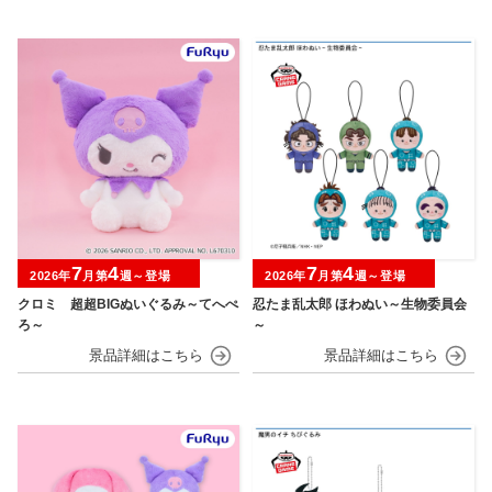
7
4
7
4
2026年
月第
週～登場
2026年
月第
週～登場
クロミ 超超BIGぬいぐるみ～てへぺ
忍たま乱太郎 ほわぬい～生物委員会
ろ～
～