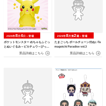
8
4
8
2
2026年
月
日～登場
2026年
月第
週～登場
ポケットモンスター めちゃもふぐっ
たまごっち ボールチェーン付ぬいTa
とぬいぐるみ～ピカチュウ～びっく
magotchi Paradise vol.3
りver.