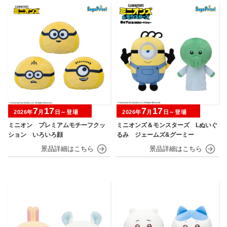
7
17
7
17
2026年
月
日～登場
2026年
月
日～登場
ミニオン プレミアムモチーフクッ
ミニオンズ＆モンスターズ Lぬいぐ
ション いろいろ顔
るみ ジェームズ&グーミー