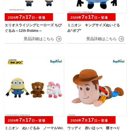
7
17
7
17
2026年
月
日～登場
2026年
月
日～登場
エリオスライジングヒーローズ ちび
ミニオン キングサイズぬいぐる
ぐるみ～12th Robins～
み“ボブ”
7
17
7
17
2026年
月
日～登場
2026年
月
日～登場
ミニオン ぬいぐるみ ノーマルVer.
ウッディ 赤いほっぺ 寝そべり