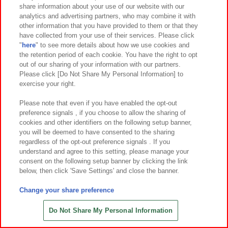
share information about your use of our website with our
7
17
7
3
2026年
月
日～登場
2026年
月第
週～登場
analytics and advertising partners, who may combine it with
other information that you have provided to them or that they
わくわくの森 古代生物ぬいぐるみLM
アニメ「鬼滅の刃」 ちびぐるみvol.8
have collected from your use of their services. Please click
Cアソート
"
here
" to see more details about how we use cookies and
the retention period of each cookie. You have the right to opt
out of our sharing of your information with our partners.
Please click [Do Not Share My Personal Information] to
exercise your right.
Please note that even if you have enabled the opt-out
preference signals , if you choose to allow the sharing of
cookies and other identifiers on the following setup banner,
you will be deemed to have consented to the sharing
regardless of the opt-out preference signals . If you
understand and agree to this setting, please manage your
consent on the following setup banner by clicking the link
below, then click 'Save Settings' and close the banner.
Change your share preference
7
3
7
3
2026年
月第
週～登場
2026年
月第
週～登場
ハローキティ トコナツ日焼けドール
パペットスンスン うきわBIGぬいぐ
Do Not Share My Personal Information
GJ
るみ