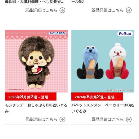
藤四郎・大倶利伽羅・へし切長谷
ールGJ
部・獅子王・火車切～
8
2
8
2
2026年
月第
週～登場
2026年
月第
週～登場
モンチッチ おしゃぶりBIGぬいぐる
パペットスンスン ベーカリーBIGぬ
み
いぐるみ