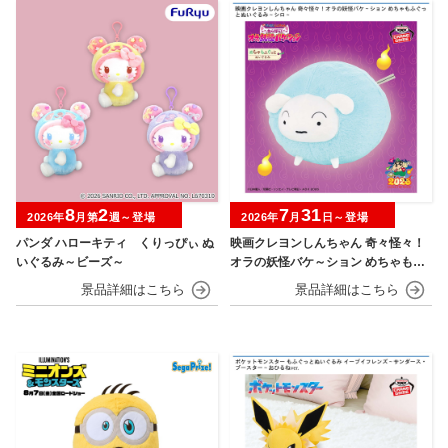
8
2
7
31
2026年
月第
週～登場
2026年
月
日～登場
パンダ ハローキティ くりっぴぃ ぬ
映画クレヨンしんちゃん 奇々怪々！
いぐるみ～ビーズ～
オラの妖怪バケ～ション めちゃもふ
ぐっとぬいぐるみ シロ