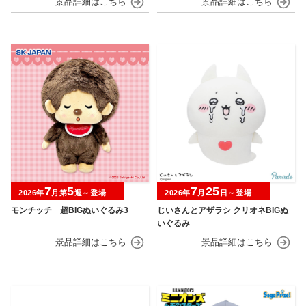
7
5
7
25
2026年
月第
週～登場
2026年
月
日～登場
モンチッチ 超BIGぬいぐるみ3
じいさんとアザラシ クリオネBIGぬ
いぐるみ