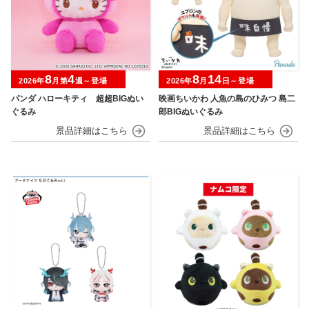
8
4
8
14
2026年
月第
週～登場
2026年
月
日～登場
パンダ ハローキティ 超超BIGぬい
映画ちいかわ 人魚の島のひみつ 島二
ぐるみ
郎BIGぬいぐるみ