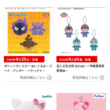
8
25
8
5
2026年
月
日～登場
2026年
月第
週～登場
ポケットモンスター ぬいぐるみ～ゴ
忍たま乱太郎 ほわぬい～学級委員長
ース・ゲンガー・バケッチャ～
委員会～