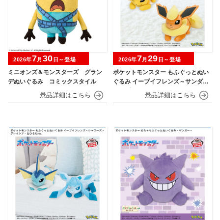
7
30
7
29
2026年
月
日～登場
2026年
月
日～登場
ミニオンズ＆モンスターズ グラン
ポケットモンスター もふぐっとぬい
デぬいぐるみ コミックスタイル
ぐるみ イーブイフレンズ～サンダー
ス・ブースター～おひるねver.