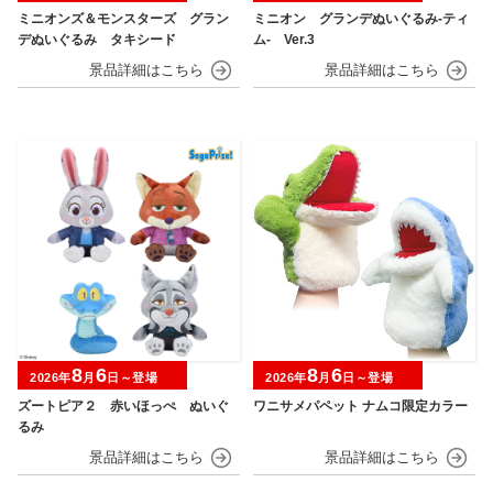
ミニオンズ＆モンスターズ グラン
ミニオン グランデぬいぐるみ‐ティ
デぬいぐるみ タキシード
ム‐ Ver.3
8
6
8
6
2026年
月
日～登場
2026年
月
日～登場
ズートピア２ 赤いほっぺ ぬいぐ
ワニサメパペット ナムコ限定カラー
るみ