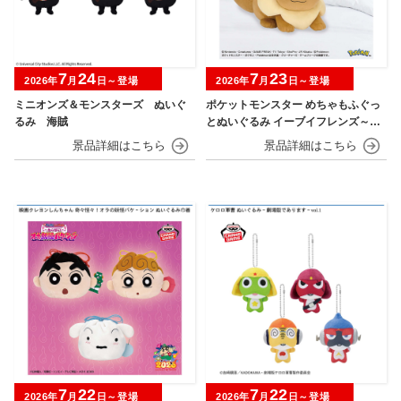
7
24
7
23
2026年
月
日～登場
2026年
月
日～登場
ミニオンズ＆モンスターズ ぬいぐ
ポケットモンスター めちゃもふぐっ
るみ 海賊
とぬいぐるみ イーブイフレンズ～イ
ーブイ～おひるねver.
7
22
7
22
2026年
月
日～登場
2026年
月
日～登場