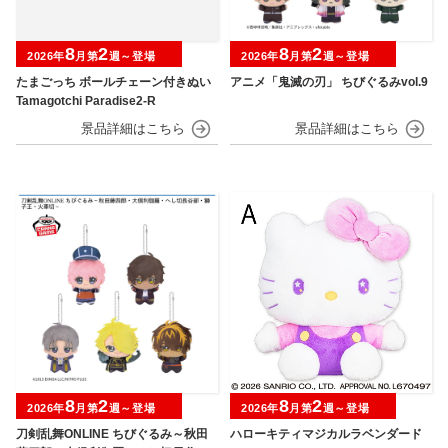
8
2
8
2
2026年
月第
週～登場
2026年
月第
週～登場
たまごっち ボールチェーン付きぬい
アニメ「鬼滅の刃」 ちびぐるみvol.9
Tamagotchi Paradise2-R
8
2
8
2
2026年
月第
週～登場
2026年
月第
週～登場
刀剣乱舞ONLINE ちびぐるみ～秋田
ハローキティマジカルラベンダード