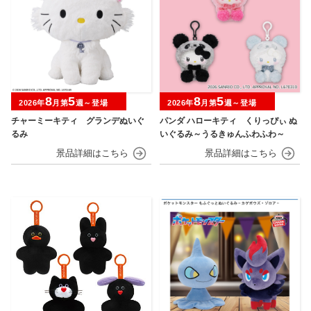
8
5
8
5
2026年
月第
週～登場
2026年
月第
週～登場
チャーミーキティ グランデぬいぐ
パンダ ハローキティ くりっぴぃ ぬ
るみ
いぐるみ～うるきゅんふわふわ～