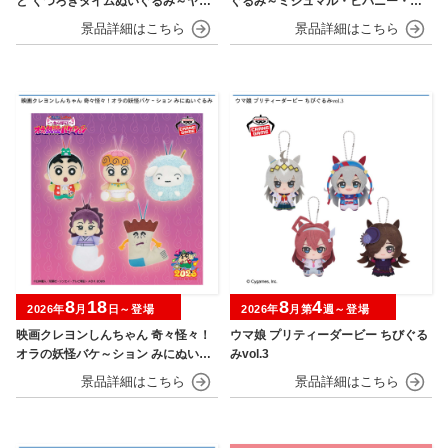
と くつろぎタイムぬいぐるみ～ヤド
ぐるみ～ミジュマル・ヒバニー・ニ
ン～
ャオハ～
8
18
8
4
2026年
月
日～登場
2026年
月第
週～登場
映画クレヨンしんちゃん 奇々怪々！
ウマ娘 プリティーダービー ちびぐる
オラの妖怪バケ～ション みにぬいぐ
みvol.3
るみ