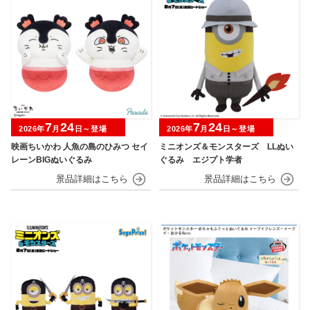
7
24
7
24
2026年
月
日～登場
2026年
月
日～登場
映画ちいかわ 人魚の島のひみつ セイ
ミニオンズ＆モンスターズ LLぬい
レーンBIGぬいぐるみ
ぐるみ エジプト学者