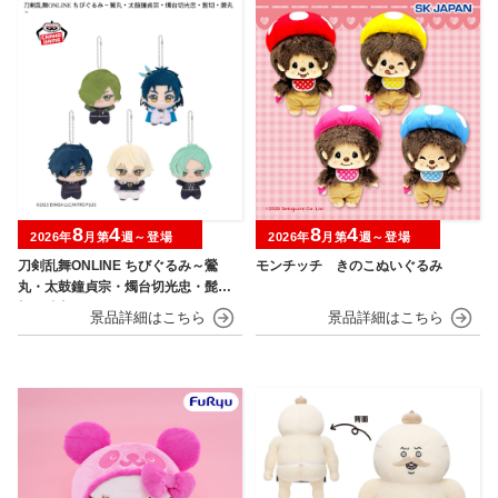
8
4
8
4
2026年
月第
週～登場
2026年
月第
週～登場
刀剣乱舞ONLINE ちびぐるみ～鶯
モンチッチ きのこぬいぐるみ
丸・太鼓鐘貞宗・燭台切光忠・髭
切・膝丸～