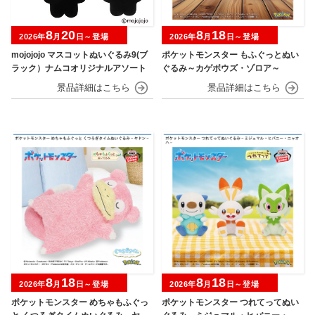
8
20
8
18
2026年
月
日～登場
2026年
月
日～登場
mojojojo マスコットぬいぐるみ9(ブ
ポケットモンスター もふぐっとぬい
ラック）ナムコオリジナルアソート
ぐるみ～カゲボウズ・ゾロア～
8
18
8
18
2026年
月
日～登場
2026年
月
日～登場
ポケットモンスター めちゃもふぐっ
ポケットモンスター つれてってぬい