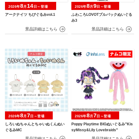
8
14
8
9
2026年
月
日～登場
2026年
月
日～登場
アークナイツ ちびぐるみvol.1
ふわころLOVOTプルバックぬいぐる
み3
8
7
8
7
2026年
月
日～登場
2026年
月
日～登場
しろいぬちゃんとちゃいぬくんぬい
Poppy Playtime BIGぬいぐるみ”Kis
ぐるみMC
syMissy&Lily Lovebraids”