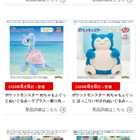
8
6
8
6
2026年
月
日～登場
2026年
月
日～登場
ポケットモンスター めちゃもふぐっ
ポケットモンスター めちゃもふぐっ
とぬいぐるみ～ラプラス～振り向きv
と ほっこりいやされぬいぐるみ～カ
er.
ビゴン～