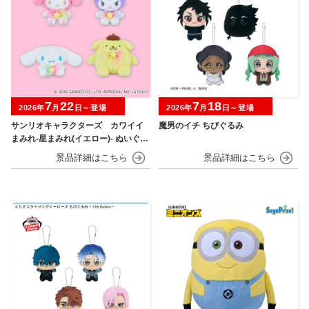
7
22
7
18
2026年
月
日～登場
2026年
月
日～登場
サンリオキャラクターズ カワイイ
魔男のイチ ちびぐるみ
まみれ-星まみれ(イエロー)- ぬいぐる
み