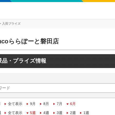
入荷プライズ
mcoららぽーと磐田店
景品・プライズ情報
月
全て表示
9月
8月
7月
6月
週
全て表示
5週
4週
3週
2週
1週