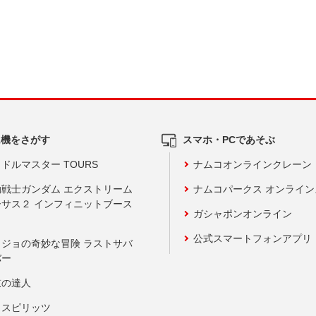
ム機をさがす
スマホ・PCであそぶ
ドルマスター TOURS
ナムコオンラインクレーン
動戦士ガンダム エクストリーム
ナムコパークス オンライ
ーサス２ インフィニットブース
ガシャポンオンライン
公式スマートフォンアプリ
ョジョの奇妙な冒険 ラストサバ
バー
鼓の達人
りスピリッツ