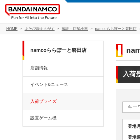
HOME
あそび場をさがす
施設・店舗検索
namcoららぽーと磐田店
na
namcoららぽーと磐田店
店舗情報
入荷
イベント&ニュース
入荷プライズ
設置ゲーム機
登場
登場