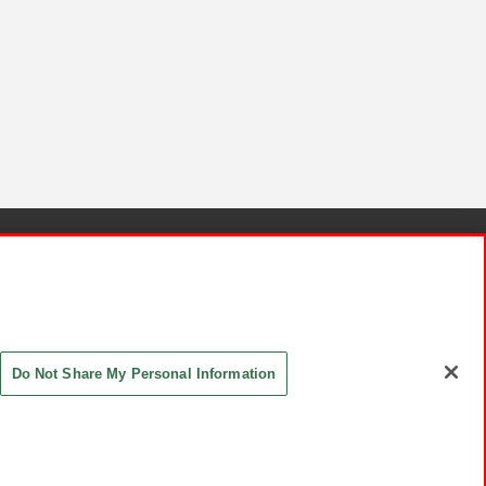
針と検証結果
お取引先さまとともに
お問い合わせ
Do Not Share My Personal Information
ASHIKI Co., Ltd. All Rights Reserved.