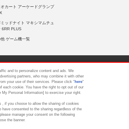
リオカート アーケードグランプ
X
岸ミッドナイト マキシマムチュ
 6RR PLUS
の他 ゲーム機一覧
サイトポリシー
プライバシーポリシー
ウェブアクセシビリティ方
raffic and to personalize content and ads. We
advertising partners, who may combine it with other
rom your use of their services. Please click "
here
"
供について
カスタマーハラスメント対応方針
よくあるご質問・
f each cookie. You have the right to opt out of our
e My Personal Information] to exercise your right.
 , if you choose to allow the sharing of cookies
to have consented to the sharing regardless of the
, please manage your consent on the following
lose the banner.
ndai Namco Amusement Lab Inc.
©Bandai Namco Experience Inc.
©HANAY