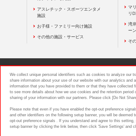
マ
アスレチック・スポーツエンタメ
リD
施設
湾
お子様・ファミリー向け施設
ーン
その他の施設・サービス
そ
関連会社
サステナビリティ
We collect unique personal identifiers such as cookies to analyze our t
share information about your use of our website with our analytics and 
information that you have provided to them or that they have collected f
食品のご提
to see more details about how we use cookies and the retention period o
sharing of your information with our partners. Please click [Do Not Shar
Please note that even if you have enabled the opt-out preference signals
and other identifiers on the following setup banner, you will be deemed 
opt-out preference signals . If you understand and agree to this setting
setup banner by clicking the link below, then click 'Save Settings' and c
©Bandai Namco Amusement Inc.
©Ba