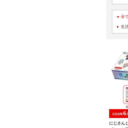
全
生
6
2026年
にじさんじ