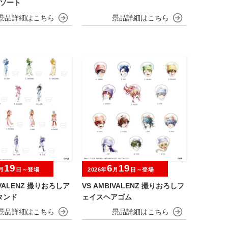
アソート
19
6
19
月
日～登場
2026年
月
日～登場
IVALENZ 撮りおろしア
VS AMBIVALENZ 撮りおろしフ
タンド
ェイスヘアゴム