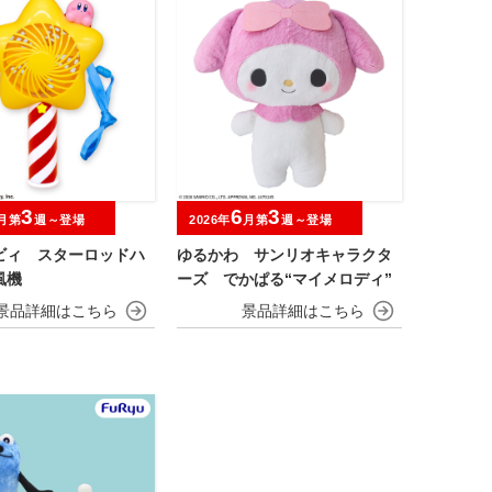
3
6
3
月第
週～登場
2026年
月第
週～登場
ビィ スターロッドハ
ゆるかわ サンリオキャラクタ
風機
ーズ でかぱる“マイメロディ”