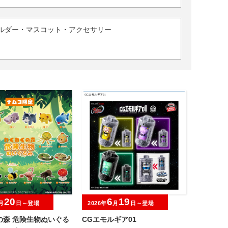
ルダー・マスコット・アクセサリー
20
6
19
月
日～登場
2026年
月
日～登場
の森 危険生物ぬいぐる
CGエモルギア01