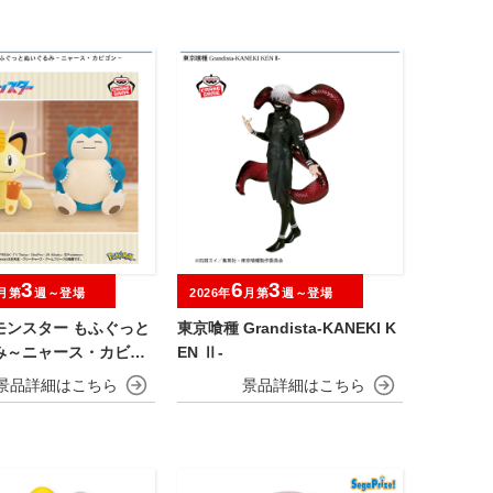
3
6
3
月第
週～登場
2026年
月第
週～登場
モンスター もふぐっと
東京喰種 Grandista-KANEKI K
み～ニャース・カビゴ
EN Ⅱ-