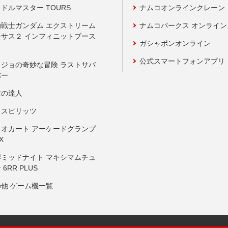
ドルマスター TOURS
ナムコオンラインクレーン
動戦士ガンダム エクストリーム
ナムコパークス オンライ
ーサス２ インフィニットブース
ガシャポンオンライン
公式スマートフォンアプリ
ョジョの奇妙な冒険 ラストサバ
バー
鼓の達人
りスピリッツ
リオカート アーケードグランプ
X
岸ミッドナイト マキシマムチュ
 6RR PLUS
の他 ゲーム機一覧