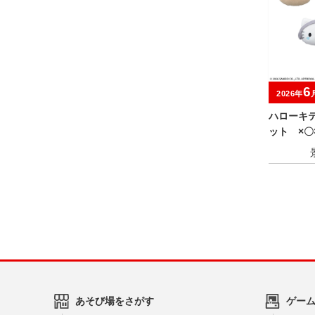
6
2026年
ハローキ
ット ×〇
あそび場をさがす
ゲー