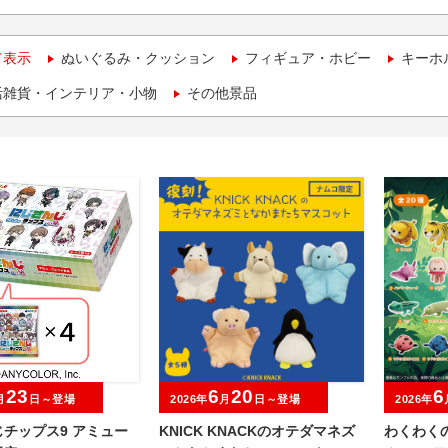
て表示
ぬいぐるみ・クッション
フィギュア・ホビー
キーホ
活雑貨・インテリア・小物
その他景品
23
6
20
6
月
日～登場
2026年
月
日～登場
2026年
チップス9 アミュー
KNICK KNACKのオテダマネズ
わくわく