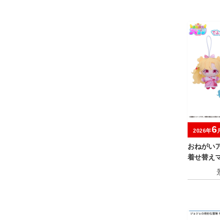
6
2026年
おねがいア
着せ替え