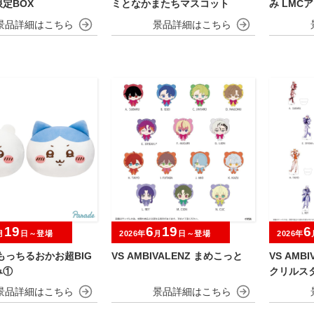
定BOX
ミとなかまたちマスコット
み LMC
19
6
19
6
月
日～登場
2026年
月
日～登場
2026年
もっちるおかお超BIG
VS AMBIVALENZ まめこっと
VS AMB
み①
クリルス