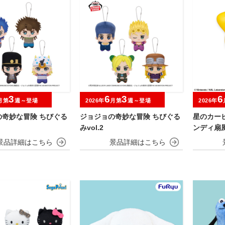
3
6
3
6
月第
週～登場
2026年
月第
週～登場
2026年
の奇妙な冒険 ちびぐる
ジョジョの奇妙な冒険 ちびぐる
星のカー
みvol.2
ンディ扇