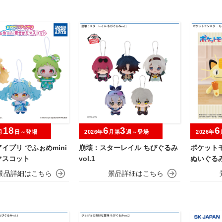
18
6
3
6
月
日～登場
2026年
月第
週～登場
2026年
イプリ でふぉめmini
崩壊：スターレイル ちびぐるみ
ポケット
マスコット
vol.1
ぬいぐる
ン～