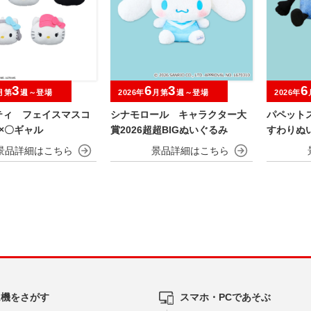
3
6
3
6
月第
週～登場
2026年
月第
週～登場
2026年
ティ フェイスマスコ
シナモロール キャラクター大
パペット
×〇ギャル
賞2026超超BIGぬいぐるみ
すわりぬ
ム機をさがす
スマホ・PCであそぶ