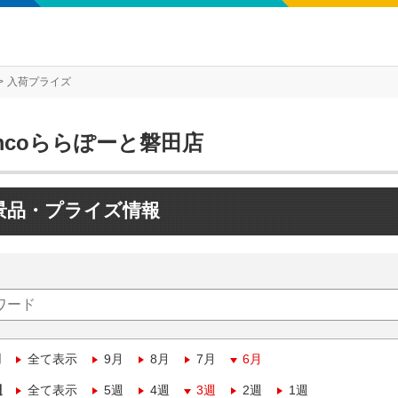
入荷プライズ
mcoららぽーと磐田店
景品・プライズ情報
月
全て表示
9月
8月
7月
6月
週
全て表示
5週
4週
3週
2週
1週