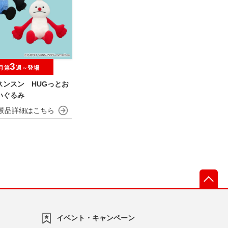
3
月第
週～登場
スンスン HUGっとお
いぐるみ
先
イベント・キャンペーン