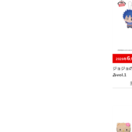
6
2026年
ジョジョ
みvol.1