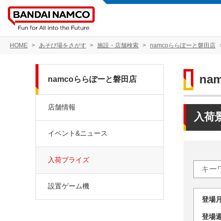
HOME
あそび場をさがす
施設・店舗検索
namcoららぽーと磐田店
na
namcoららぽーと磐田店
店舗情報
入荷
イベント&ニュース
入荷プライズ
設置ゲーム機
登場
登場