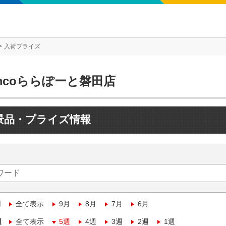
入荷プライズ
mcoららぽーと磐田店
景品・プライズ情報
月
全て表示
9月
8月
7月
6月
週
全て表示
5週
4週
3週
2週
1週