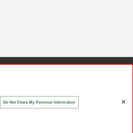
針と検証結果
お取引先さまとともに
お問い合わせ
Do Not Share My Personal Information
ASHIKI Co., Ltd. All Rights Reserved.