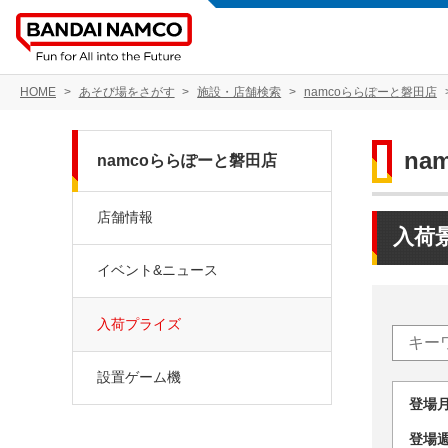
HOME
あそび場をさがす
施設・店舗検索
namcoららぽーと磐田店
na
namcoららぽーと磐田店
店舗情報
入荷
イベント&ニュース
入荷プライズ
設置ゲーム機
登場
登場