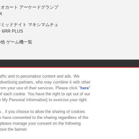
リオカート アーケードグランプ
X
岸ミッドナイト マキシマムチュ
 6RR PLUS
の他 ゲーム機一覧
サイトポリシー
プライバシーポリシー
ウェブアクセシビリティ方
raffic and to personalize content and ads. We
advertising partners, who may combine it with other
rom your use of their services. Please click "
here
"
供について
カスタマーハラスメント対応方針
よくあるご質問・
f each cookie. You have the right to opt out of our
e My Personal Information] to exercise your right.
 , if you choose to allow the sharing of cookies
to have consented to the sharing regardless of the
, please manage your consent on the following
lose the banner.
ndai Namco Amusement Lab Inc.
©Bandai Namco Experience Inc.
©HANAY