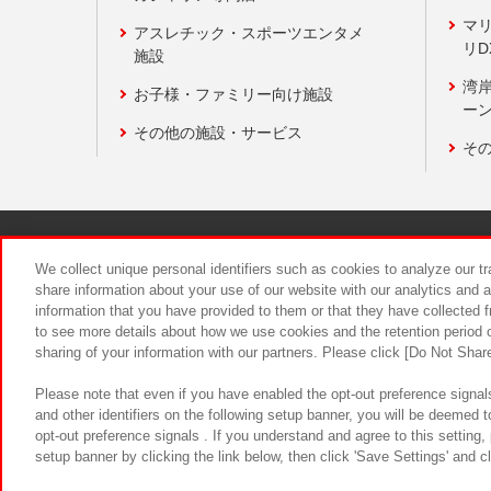
マ
アスレチック・スポーツエンタメ
リD
施設
湾
お子様・ファミリー向け施設
ーン
その他の施設・サービス
そ
関連会社
サステナビリティ
We collect unique personal identifiers such as cookies to analyze our t
share information about your use of our website with our analytics and 
information that you have provided to them or that they have collected f
食品のご提
to see more details about how we use cookies and the retention period o
sharing of your information with our partners. Please click [Do Not Shar
Please note that even if you have enabled the opt-out preference signals
and other identifiers on the following setup banner, you will be deemed 
opt-out preference signals . If you understand and agree to this setting
setup banner by clicking the link below, then click 'Save Settings' and c
©Bandai Namco Amusement Inc.
©Ba