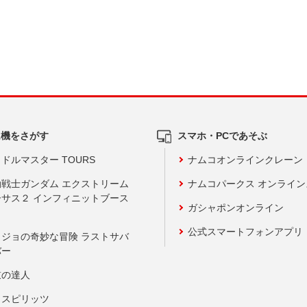
ム機をさがす
スマホ・PCであそぶ
ドルマスター TOURS
ナムコオンラインクレーン
動戦士ガンダム エクストリーム
ナムコパークス オンライ
ーサス２ インフィニットブース
ガシャポンオンライン
公式スマートフォンアプリ
ョジョの奇妙な冒険 ラストサバ
バー
鼓の達人
りスピリッツ