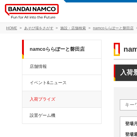
HOME
あそび場をさがす
施設・店舗検索
namcoららぽーと磐田店
na
namcoららぽーと磐田店
店舗情報
入荷
イベント&ニュース
入荷プライズ
設置ゲーム機
登場
登場