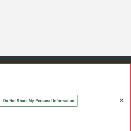
針と検証結果
お取引先さまとともに
お問い合わせ
Do Not Share My Personal Information
ASHIKI Co., Ltd. All Rights Reserved.