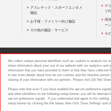
マ
アスレチック・スポーツエンタメ
リD
施設
湾
お子様・ファミリー向け施設
ーン
その他の施設・サービス
そ
関連会社
サステナビリティ
We collect unique personal identifiers such as cookies to analyze our t
share information about your use of our website with our analytics and 
information that you have provided to them or that they have collected f
食品のご提
to see more details about how we use cookies and the retention period o
sharing of your information with our partners. Please click [Do Not Shar
Please note that even if you have enabled the opt-out preference signals
and other identifiers on the following setup banner, you will be deemed 
opt-out preference signals . If you understand and agree to this setting
setup banner by clicking the link below, then click 'Save Settings' and c
©Bandai Namco Amusement Inc.
©Ba