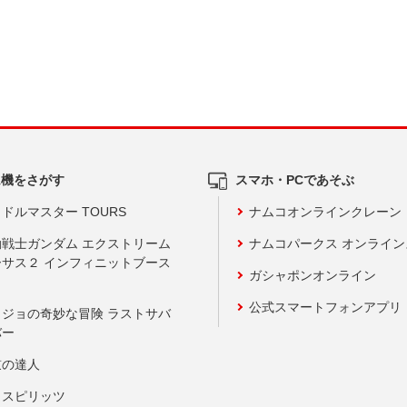
ム機をさがす
スマホ・PCであそぶ
ドルマスター TOURS
ナムコオンラインクレーン
動戦士ガンダム エクストリーム
ナムコパークス オンライ
ーサス２ インフィニットブース
ガシャポンオンライン
公式スマートフォンアプリ
ョジョの奇妙な冒険 ラストサバ
バー
鼓の達人
りスピリッツ