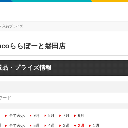
入荷プライズ
mcoららぽーと磐田店
景品・プライズ情報
月
全て表示
9月
8月
7月
6月
週
全て表示
5週
4週
3週
2週
1週