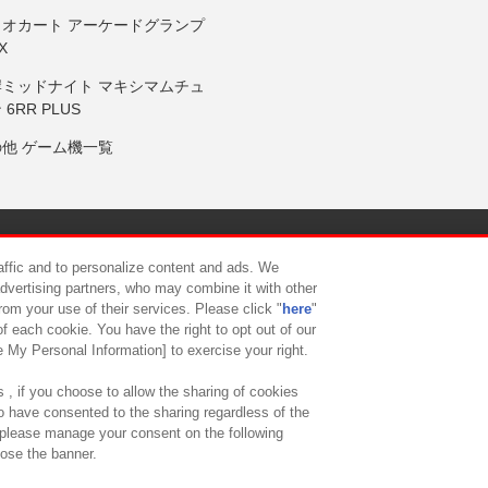
リオカート アーケードグランプ
X
岸ミッドナイト マキシマムチュ
 6RR PLUS
の他 ゲーム機一覧
サイトポリシー
プライバシーポリシー
ウェブアクセシビリティ方
raffic and to personalize content and ads. We
advertising partners, who may combine it with other
rom your use of their services. Please click "
here
"
供について
カスタマーハラスメント対応方針
よくあるご質問・
f each cookie. You have the right to opt out of our
e My Personal Information] to exercise your right.
 , if you choose to allow the sharing of cookies
to have consented to the sharing regardless of the
, please manage your consent on the following
lose the banner.
ndai Namco Amusement Lab Inc.
©Bandai Namco Experience Inc.
©HANAY