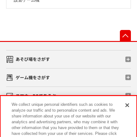
先
あそび場をさがす
ゲーム機をさがす
スマホ・PCであそぶ
We collect unique personal identifiers such as cookies to
analyze our traffic and to personalize content and ads. We
イベント・キャンペーン
share information about your use of our website with our
analytics and advertising partners, who may combine it with
other information that you have provided to them or that they
have collected from your use of their services. Please click