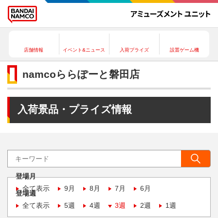
店舗情報
イベント&ニュース
入荷プライズ
設置ゲーム機
namcoららぽーと磐田店
入荷景品・プライズ情報
登場月
全て表示
9月
8月
7月
6月
登場週
全て表示
5週
4週
3週
2週
1週