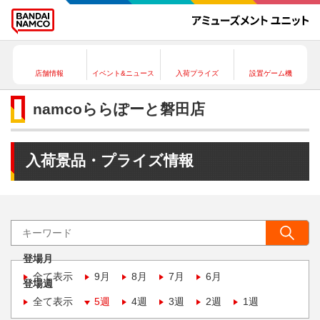
店舗情報
イベント&ニュース
入荷プライズ
設置ゲーム機
namcoららぽーと磐田店
入荷景品・プライズ情報
登場月
全て表示
9月
8月
7月
6月
登場週
全て表示
5週
4週
3週
2週
1週