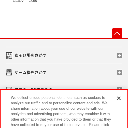
先
あそび場をさがす
ゲーム機をさがす
スマホ・PCであそぶ
We collect unique personal identifiers such as cookies to
analyze our traffic and to personalize content and ads. We
イベント・キャンペーン
share information about your use of our website with our
analytics and advertising partners, who may combine it with
other information that you have provided to them or that they
have collected from your use of their services. Please click