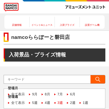
店舗情報
イベント&ニュース
入荷プライズ
設置ゲーム機
namcoららぽーと磐田店
入荷景品・プライズ情報
登場月
全て表示
9月
8月
7月
6月
登場週
全て表示
5週
4週
3週
2週
1週