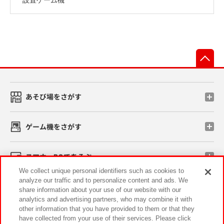
先
あそび場をさがす
ゲーム機をさがす
スマホ・PCであそぶ
We collect unique personal identifiers such as cookies to
analyze our traffic and to personalize content and ads. We
イベント・キャンペーン
share information about your use of our website with our
analytics and advertising partners, who may combine it with
other information that you have provided to them or that they
have collected from your use of their services. Please click