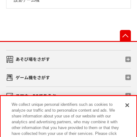
先
あそび場をさがす
ゲーム機をさがす
スマホ・PCであそぶ
We collect unique personal identifiers such as cookies to
analyze our traffic and to personalize content and ads. We
イベント・キャンペーン
share information about your use of our website with our
analytics and advertising partners, who may combine it with
other information that you have provided to them or that they
have collected from your use of their services. Please click