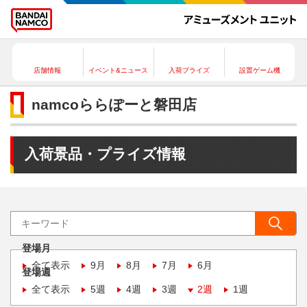
店舗情報
イベント&ニュース
入荷プライズ
設置ゲーム機
namcoららぽーと磐田店
入荷景品・プライズ情報
登場月
全て表示
9月
8月
7月
6月
登場週
全て表示
5週
4週
3週
2週
1週