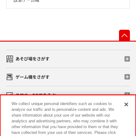
先
あそび場をさがす
ゲーム機をさがす
スマホ・PCであそぶ
We collect unique personal identifiers such as cookies to
analyze our traffic and to personalize content and ads. We
イベント・キャンペーン
share information about your use of our website with our
analytics and advertising partners, who may combine it with
other information that you have provided to them or that they
have collected from your use of their services. Please click