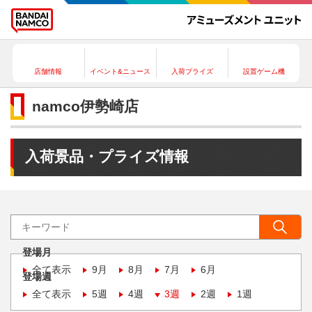
店舗情報
イベント&ニュース
入荷プライズ
設置ゲーム機
namco伊勢崎店
入荷景品・プライズ情報
登場月
全て表示
9月
8月
7月
6月
登場週
全て表示
5週
4週
3週
2週
1週