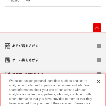
先
あそび場をさがす
ゲーム機をさがす
スマホ・PCであそぶ
We collect unique personal identifiers such as cookies to
analyze our traffic and to personalize content and ads. We
イベント・キャンペーン
share information about your use of our website with our
analytics and advertising partners, who may combine it with
other information that you have provided to them or that they
have collected from your use of their services. Please click