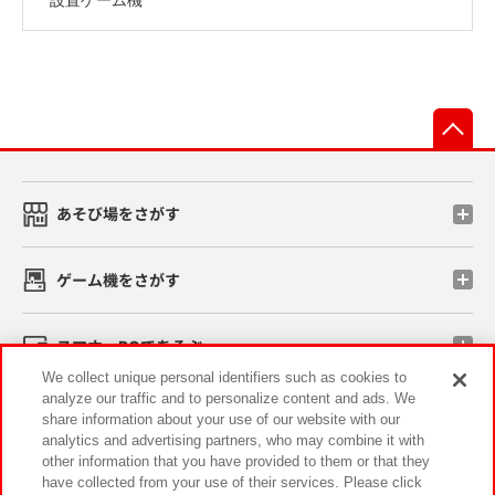
先
あそび場をさがす
ゲーム機をさがす
スマホ・PCであそぶ
We collect unique personal identifiers such as cookies to
analyze our traffic and to personalize content and ads. We
イベント・キャンペーン
share information about your use of our website with our
analytics and advertising partners, who may combine it with
other information that you have provided to them or that they
have collected from your use of their services. Please click