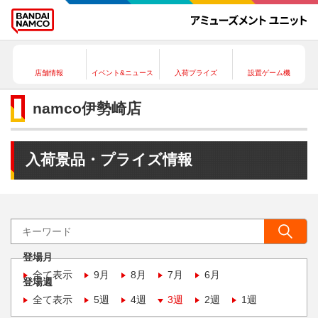
店舗情報
イベント&ニュース
入荷プライズ
設置ゲーム機
namco伊勢崎店
入荷景品・プライズ情報
登場月
全て表示
9月
8月
7月
6月
登場週
全て表示
5週
4週
3週
2週
1週