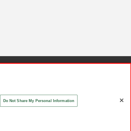
針と検証結果
お取引先さまとともに
お問い合わせ
Do Not Share My Personal Information
ASHIKI Co., Ltd. All Rights Reserved.