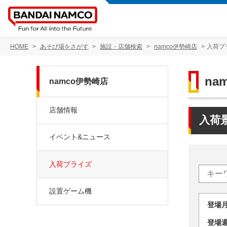
HOME
あそび場をさがす
施設・店舗検索
namco伊勢崎店
入荷プ
na
namco伊勢崎店
店舗情報
入荷
イベント&ニュース
入荷プライズ
設置ゲーム機
登場
登場