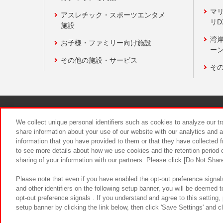
マ
アスレチック・スポーツエンタメ
リD
施設
湾
お子様・ファミリー向け施設
ーン
その他の施設・サービス
そ
関連会社
サステナビリティ
We collect unique personal identifiers such as cookies to analyze our t
share information about your use of our website with our analytics and 
information that you have provided to them or that they have collected f
食品のご提
to see more details about how we use cookies and the retention period o
sharing of your information with our partners. Please click [Do Not Shar
Please note that even if you have enabled the opt-out preference signals
and other identifiers on the following setup banner, you will be deemed 
opt-out preference signals . If you understand and agree to this setting
setup banner by clicking the link below, then click 'Save Settings' and c
©Bandai Namco Amusement Inc.
©Ba