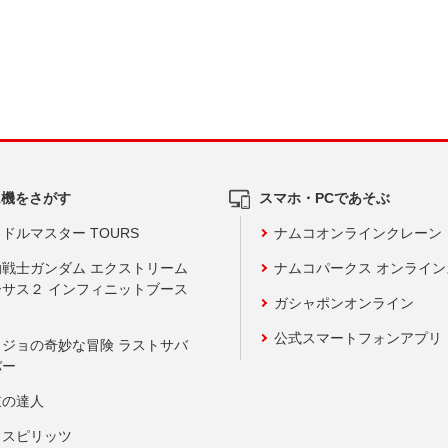
ム機をさがす
スマホ・PCであそぶ
ドルマスター TOURS
ナムコオンラインクレーン
動戦士ガンダム エクストリーム
ナムコパークス オンライ
ーサス２ インフィニットブース
ガシャポンオンライン
公式スマートフォンアプリ
ョジョの奇妙な冒険 ラストサバ
バー
鼓の達人
りスピリッツ