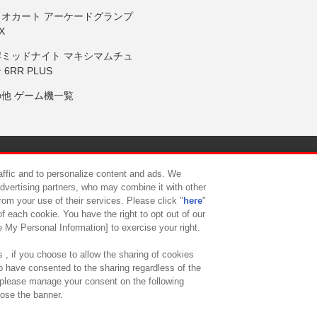
リオカート アーケードグランプ
X
岸ミッドナイト マキシマムチュ
 6RR PLUS
の他 ゲーム機一覧
サイトポリシー
プライバシーポリシー
ウェブアクセシビリティ方
raffic and to personalize content and ads. We
advertising partners, who may combine it with other
rom your use of their services. Please click "
here
"
供について
カスタマーハラスメント対応方針
よくあるご質問・
f each cookie. You have the right to opt out of our
e My Personal Information] to exercise your right.
 , if you choose to allow the sharing of cookies
to have consented to the sharing regardless of the
, please manage your consent on the following
lose the banner.
ndai Namco Amusement Lab Inc.
©Bandai Namco Experience Inc.
©HANAY