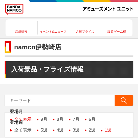
店舗情報
イベント&ニュース
入荷プライズ
設置ゲーム機
namco伊勢崎店
入荷景品・プライズ情報
登場月
全て表示
9月
8月
7月
6月
登場週
全て表示
5週
4週
3週
2週
1週