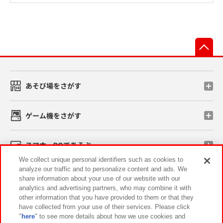
先
あそび場をさがす
ゲーム機をさがす
スマホ・PCであそぶ
We collect unique personal identifiers such as cookies to
analyze our traffic and to personalize content and ads. We
イベント・キャンペーン
share information about your use of our website with our
analytics and advertising partners, who may combine it with
other information that you have provided to them or that they
have collected from your use of their services. Please click
"
here
" to see more details about how we use cookies and
関連会社
サステナビリティ
サイトポリシー