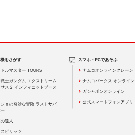
ム機をさがす
スマホ・PCであそぶ
ドルマスター TOURS
ナムコオンラインクレーン
動戦士ガンダム エクストリーム
ナムコパークス オンライ
ーサス２ インフィニットブース
ガシャポンオンライン
公式スマートフォンアプリ
ョジョの奇妙な冒険 ラストサバ
バー
鼓の達人
りスピリッツ