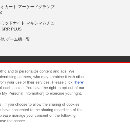
リオカート アーケードグランプ
X
岸ミッドナイト マキシマムチュ
 6RR PLUS
の他 ゲーム機一覧
サイトポリシー
プライバシーポリシー
ウェブアクセシビリティ方
raffic and to personalize content and ads. We
advertising partners, who may combine it with other
rom your use of their services. Please click "
here
"
供について
カスタマーハラスメント対応方針
よくあるご質問・
f each cookie. You have the right to opt out of our
e My Personal Information] to exercise your right.
 , if you choose to allow the sharing of cookies
to have consented to the sharing regardless of the
, please manage your consent on the following
lose the banner.
ndai Namco Amusement Lab Inc.
©Bandai Namco Experience Inc.
©HANAY