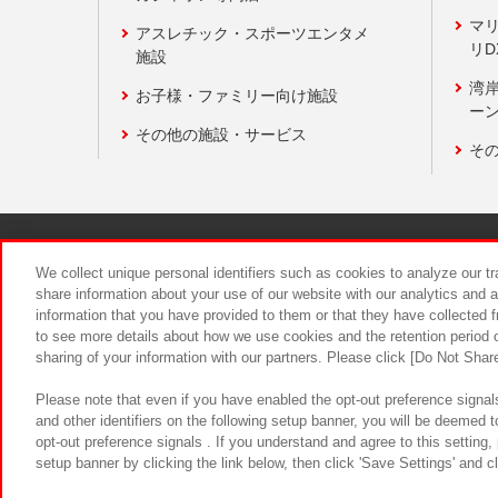
マ
アスレチック・スポーツエンタメ
リD
施設
湾
お子様・ファミリー向け施設
ーン
その他の施設・サービス
そ
関連会社
サステナビリティ
We collect unique personal identifiers such as cookies to analyze our t
share information about your use of our website with our analytics and 
information that you have provided to them or that they have collected f
食品のご提
to see more details about how we use cookies and the retention period o
sharing of your information with our partners. Please click [Do Not Shar
Please note that even if you have enabled the opt-out preference signals
and other identifiers on the following setup banner, you will be deemed 
opt-out preference signals . If you understand and agree to this setting
setup banner by clicking the link below, then click 'Save Settings' and c
©Bandai Namco Amusement Inc.
©Ba