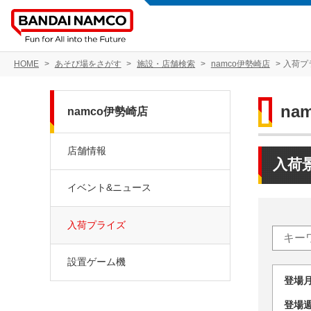
HOME
あそび場をさがす
施設・店舗検索
namco伊勢崎店
入荷プ
na
namco伊勢崎店
店舗情報
入荷
イベント&ニュース
入荷プライズ
設置ゲーム機
登場
登場