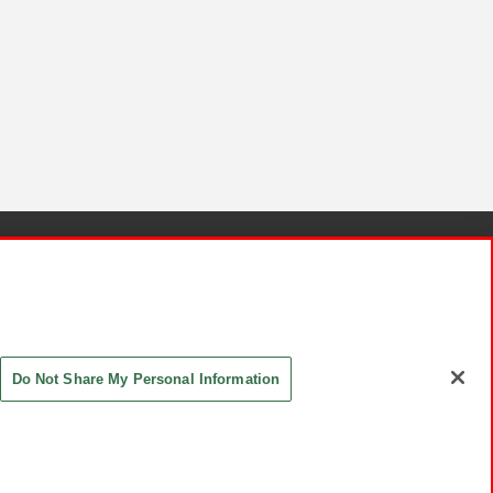
針と検証結果
お取引先さまとともに
お問い合わせ
Do Not Share My Personal Information
ASHIKI Co., Ltd. All Rights Reserved.