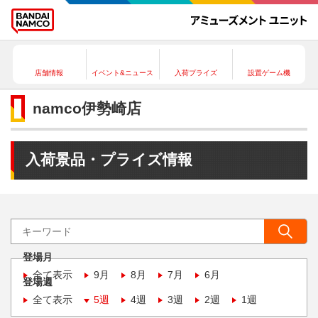
店舗情報
イベント&ニュース
入荷プライズ
設置ゲーム機
namco伊勢崎店
入荷景品・プライズ情報
登場月
全て表示
9月
8月
7月
6月
登場週
全て表示
5週
4週
3週
2週
1週