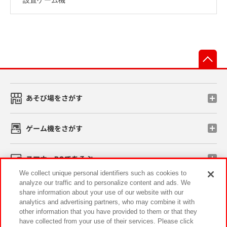
先
あそび場をさがす
ゲーム機をさがす
スマホ・PCであそぶ
We collect unique personal identifiers such as cookies to
analyze our traffic and to personalize content and ads. We
イベント・キャンペーン
share information about your use of our website with our
analytics and advertising partners, who may combine it with
other information that you have provided to them or that they
have collected from your use of their services. Please click