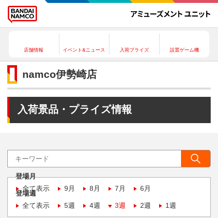
店舗情報
イベント&ニュース
入荷プライズ
設置ゲーム機
namco伊勢崎店
入荷景品・プライズ情報
登場月
全て表示
9月
8月
7月
6月
登場週
全て表示
5週
4週
3週
2週
1週