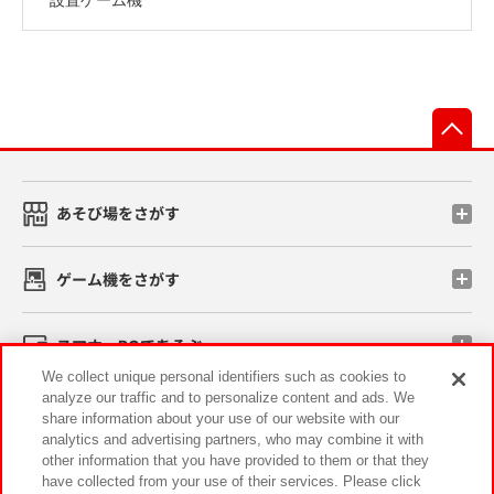
先
あそび場をさがす
ゲーム機をさがす
スマホ・PCであそぶ
We collect unique personal identifiers such as cookies to
analyze our traffic and to personalize content and ads. We
イベント・キャンペーン
share information about your use of our website with our
analytics and advertising partners, who may combine it with
other information that you have provided to them or that they
have collected from your use of their services. Please click