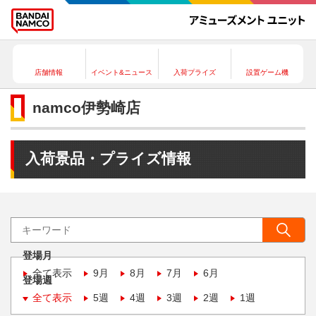
店舗情報
イベント&ニュース
入荷プライズ
設置ゲーム機
namco伊勢崎店
入荷景品・プライズ情報
登場月
全て表示
9月
8月
7月
6月
登場週
全て表示
5週
4週
3週
2週
1週