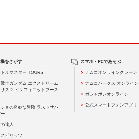
ム機をさがす
スマホ・PCであそぶ
ドルマスター TOURS
ナムコオンラインクレーン
動戦士ガンダム エクストリーム
ナムコパークス オンライ
ーサス２ インフィニットブース
ガシャポンオンライン
公式スマートフォンアプリ
ョジョの奇妙な冒険 ラストサバ
バー
鼓の達人
りスピリッツ