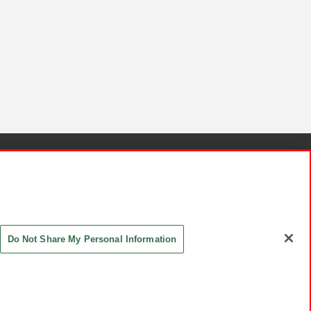
針と検証結果
お取引先さまとともに
お問い合わせ
Do Not Share My Personal Information
ASHIKI Co., Ltd. All Rights Reserved.