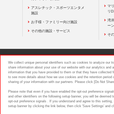
マ
アスレチック・スポーツエンタメ
リD
施設
湾
お子様・ファミリー向け施設
ーン
その他の施設・サービス
そ
関連会社
サステナビリティ
We collect unique personal identifiers such as cookies to analyze our t
share information about your use of our website with our analytics and 
information that you have provided to them or that they have collected f
食品のご提
to see more details about how we use cookies and the retention period o
sharing of your information with our partners. Please click [Do Not Shar
Please note that even if you have enabled the opt-out preference signals
and other identifiers on the following setup banner, you will be deemed 
opt-out preference signals . If you understand and agree to this setting
setup banner by clicking the link below, then click 'Save Settings' and c
©Bandai Namco Amusement Inc.
©Ba