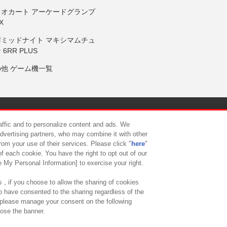
リオカート アーケードグランプ
X
岸ミッドナイト マキシマムチュ
 6RR PLUS
の他 ゲーム機一覧
サイトポリシー
プライバシーポリシー
ウェブアクセシビリティ方
raffic and to personalize content and ads. We
advertising partners, who may combine it with other
rom your use of their services. Please click "
here
"
供について
カスタマーハラスメント対応方針
よくあるご質問・
f each cookie. You have the right to opt out of our
e My Personal Information] to exercise your right.
 , if you choose to allow the sharing of cookies
to have consented to the sharing regardless of the
, please manage your consent on the following
lose the banner.
ndai Namco Amusement Lab Inc.
©Bandai Namco Experience Inc.
©HANAY