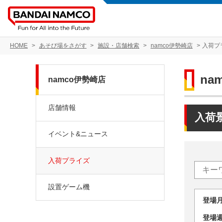
HOME
あそび場をさがす
施設・店舗検索
namco伊勢崎店
入荷プ
na
namco伊勢崎店
店舗情報
入荷
イベント&ニュース
入荷プライズ
設置ゲーム機
登場
登場