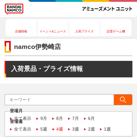
店舗情報
イベント&ニュース
入荷プライズ
設置ゲーム機
namco伊勢崎店
入荷景品・プライズ情報
登場月
全て表示
9月
8月
7月
6月
登場週
全て表示
5週
4週
3週
2週
1週