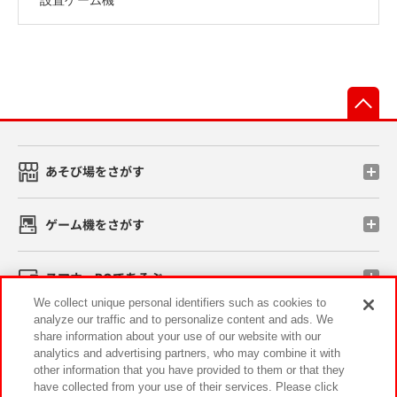
先
あそび場をさがす
ゲーム機をさがす
スマホ・PCであそぶ
We collect unique personal identifiers such as cookies to
analyze our traffic and to personalize content and ads. We
イベント・キャンペーン
share information about your use of our website with our
analytics and advertising partners, who may combine it with
other information that you have provided to them or that they
have collected from your use of their services. Please click