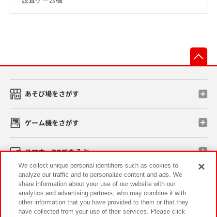
先
あそび場をさがす
ゲーム機をさがす
スマホ・PCであそぶ
We collect unique personal identifiers such as cookies to
analyze our traffic and to personalize content and ads. We
イベント・キャンペーン
share information about your use of our website with our
analytics and advertising partners, who may combine it with
other information that you have provided to them or that they
have collected from your use of their services. Please click