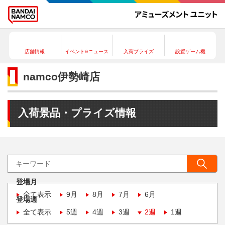
店舗情報
イベント&ニュース
入荷プライズ
設置ゲーム機
namco伊勢崎店
入荷景品・プライズ情報
登場月
全て表示
9月
8月
7月
6月
登場週
全て表示
5週
4週
3週
2週
1週