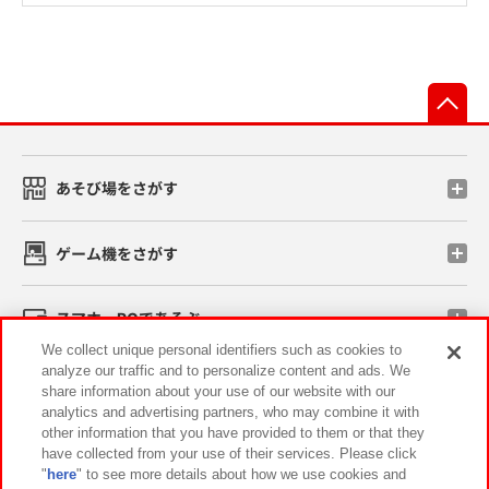
先
あそび場をさがす
ゲーム機をさがす
スマホ・PCであそぶ
We collect unique personal identifiers such as cookies to
analyze our traffic and to personalize content and ads. We
イベント・キャンペーン
share information about your use of our website with our
analytics and advertising partners, who may combine it with
other information that you have provided to them or that they
have collected from your use of their services. Please click
"
here
" to see more details about how we use cookies and
関連会社
サステナビリティ
サイトポリシー