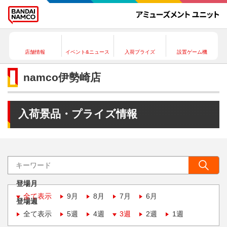
店舗情報
イベント&ニュース
入荷プライズ
設置ゲーム機
namco伊勢崎店
入荷景品・プライズ情報
登場月
全て表示
9月
8月
7月
6月
登場週
全て表示
5週
4週
3週
2週
1週